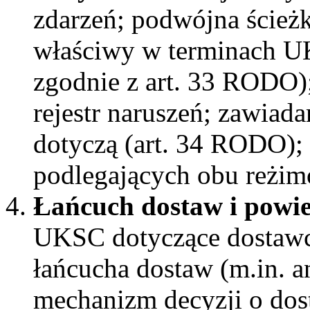
zdarzeń; podwójna ścież
właściwy w terminach 
zgodnie z art. 33 RODO)
rejestr naruszeń; zawiad
dotyczą (art. 34 RODO);
podlegających obu reżi
Łańcuch dostaw i powie
UKSC dotyczące dostawc
łańcucha dostaw (m.in. a
mechanizm decyzji o dos