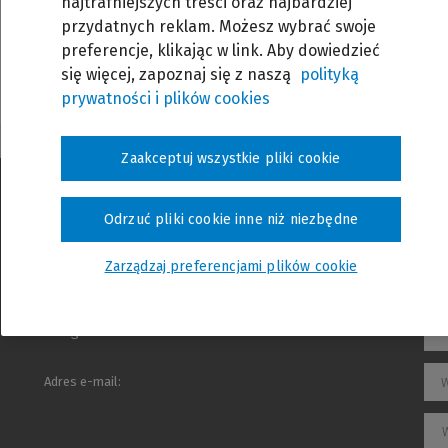
najtrafniejszych treści oraz najbardziej
 hasło
przydatnych reklam. Możesz wybrać swoje
preferencje, klikając w link. Aby dowiedzieć
się więcej, zapoznaj się z naszą
polityką
prywatności i plików cookies
Zaakceptuj wszystkie pliki cookie
Odrzuć pliki cookie inne niż niezbędne
Rodzaj szkolenia:
W
Zarządzaj preferencjami plików cookie
Temat wiadomości:
W
Kategoria:
W
Adres e-mail: