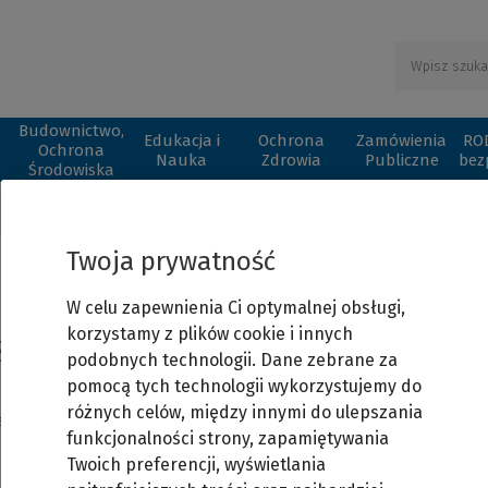
Budownictwo,
Edukacja i
Ochrona
Zamówienia
ROD
Ochrona
Nauka
Zdrowia
Publiczne
bez
Środowiska
Twoja prywatność
Strona dostępna tylko dla
W celu zapewnienia Ci optymalnej obsługi,
korzystamy z plików cookie i innych
zalogowanych użytkowników
podobnych technologii. Dane zebrane za
pomocą tych technologii wykorzystujemy do
różnych celów, między innymi do ulepszania
jeszcze nie masz swojego konta w serwisie, możesz zarejestrować s
funkcjonalności strony, zapamiętywania
Twoich preferencji, wyświetlania