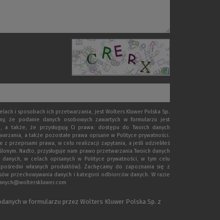
ach i sposobach ich przetwarzania, jest Wolters Kluwer Polska Sp.
emy, że podanie danych osobowych zawartych w formularzu jest
, a także, że przysługują Ci prawa: dostępu do Twoich danych
warzania, a także pozostałe prawa opisane w Polityce prywatności.
rzepisami prawa, w celu realizacji zapytania, a jeśli udzieliłeś
eślonym. Nadto, przysługuje nam prawo przetwarzania Twoich danych
 danych, w celach opisanych w Polityce prywatności, w tym celu
zpośredni własnych produktów). Zachęcamy do zapoznania się z
esów przechowywania danych i kategorii odbiorców danych. W razie
.danych@wolterskluwer.com
danych w formularzu przez Wolters Kluwer Polska Sp. z