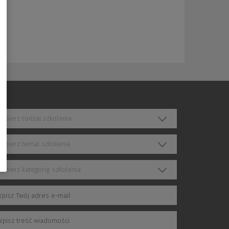
ybierz rodzaj szkolenia
ybierz temat szkolenia
ybierz kategorię szkolenia