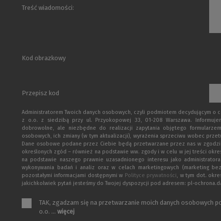
Treść wiadomości:
Kod obrazkowy
Przepisz kod
Administratorem Twoich danych osobowych, czyli podmiotem decydującym o cel
z o.o. z siedzibą przy ul. Przyokopowej 33, 01-208 Warszawa. Informuj
dobrowolne, ale niezbędne do realizacji zapytania objętego formularzem
osobowych, ich zmiany (w tym aktualizacji), wyrażenia sprzeciwu wobec przet
Dane osobowe podane przez Ciebie będą przetwarzane przez nas w zgodzie z p
określonych zgód – również na podstawie ww. zgody i w celu w jej treści okr
na podstawie naszego prawnie uzasadnionego interesu jako administratora
wykonywania badań i analiz oraz w celach marketingowych (marketing be
pozostałymi informacjami dostępnymi w
Polityce prywatności
, w tym dot. okr
jakichkolwiek pytań jesteśmy do Twojej dyspozycji pod adresem: pl-ochrona
TAK, zgadzam się na przetwarzanie moich danych osobowych po
o.o. ...
więcej