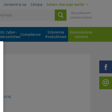
Zarejestruj się
Zaloguj
Zobacz dlaczego warto!
Wyszukiwanie
zaawansowane
O, Cyber-
Szkolenia
Kalendarium
Compliance
pieczeństwo
Produktowe
szkoleń
.
ię
tutaj
.