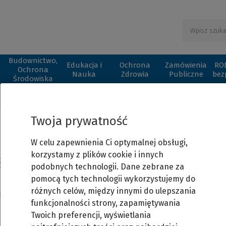
Budownictwo,
Edukacja i
Ochrona
Zamówienia
ROD
Ochrona
Nauka
Zdrowia
Publiczne
bez
Środowiska
Twoja prywatność
Strona dostępna tylko dla
W celu zapewnienia Ci optymalnej obsługi,
korzystamy z plików cookie i innych
zalogowanych użytkowników
podobnych technologii. Dane zebrane za
pomocą tych technologii wykorzystujemy do
różnych celów, między innymi do ulepszania
jeszcze nie masz swojego konta w serwisie, możesz zarejestrować s
funkcjonalności strony, zapamiętywania
Twoich preferencji, wyświetlania