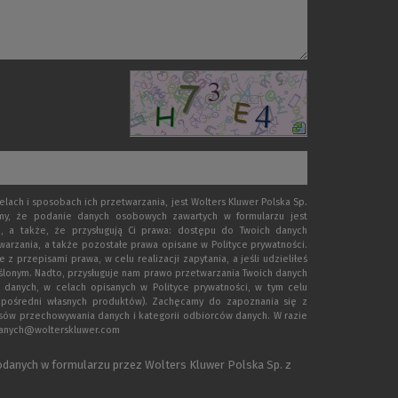
ach i sposobach ich przetwarzania, jest Wolters Kluwer Polska Sp.
emy, że podanie danych osobowych zawartych w formularzu jest
, a także, że przysługują Ci prawa: dostępu do Twoich danych
warzania, a także pozostałe prawa opisane w Polityce prywatności.
rzepisami prawa, w celu realizacji zapytania, a jeśli udzieliłeś
eślonym. Nadto, przysługuje nam prawo przetwarzania Twoich danych
 danych, w celach opisanych w Polityce prywatności, w tym celu
zpośredni własnych produktów). Zachęcamy do zapoznania się z
esów przechowywania danych i kategorii odbiorców danych. W razie
.danych@wolterskluwer.com
danych w formularzu przez Wolters Kluwer Polska Sp. z