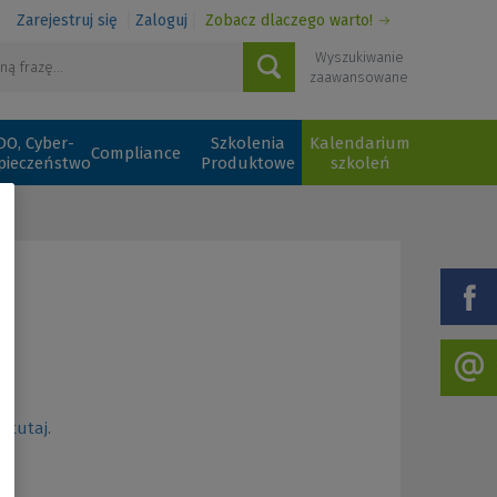
Zarejestruj się
Zaloguj
Zobacz dlaczego warto!
Wyszukiwanie
zaawansowane
O, Cyber-
Szkolenia
Kalendarium
Compliance
pieczeństwo
Produktowe
szkoleń
.
ię
tutaj
.