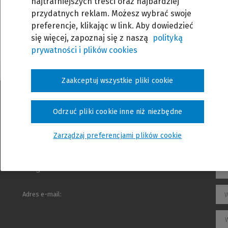
najtrafniejszych treści oraz najbardziej
 hasło
przydatnych reklam. Możesz wybrać swoje
preferencje, klikając w link. Aby dowiedzieć
się więcej, zapoznaj się z naszą
polityką
prywatności i plików cookies
Zaakceptuj wszystkie pliki cookie
Odrzuć pliki cookie inne niż niezbędne
Rodzaj szkolenia:
W
Zarządzaj preferencjami plików cookie
Temat wiadomości:
W
Kategoria:
W
Adres e-mail: