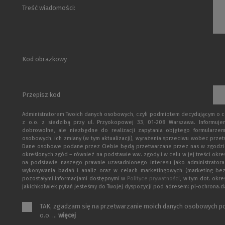
Treść wiadomości:
Kod obrazkowy
Przepisz kod
Administratorem Twoich danych osobowych, czyli podmiotem decydującym o cel
z o.o. z siedzibą przy ul. Przyokopowej 33, 01-208 Warszawa. Informuj
dobrowolne, ale niezbędne do realizacji zapytania objętego formularzem
osobowych, ich zmiany (w tym aktualizacji), wyrażenia sprzeciwu wobec przet
Dane osobowe podane przez Ciebie będą przetwarzane przez nas w zgodzie z p
określonych zgód – również na podstawie ww. zgody i w celu w jej treści okr
na podstawie naszego prawnie uzasadnionego interesu jako administratora
wykonywania badań i analiz oraz w celach marketingowych (marketing be
pozostałymi informacjami dostępnymi w
Polityce prywatności
, w tym dot. okr
jakichkolwiek pytań jesteśmy do Twojej dyspozycji pod adresem: pl-ochrona
TAK, zgadzam się na przetwarzanie moich danych osobowych po
o.o. ...
więcej