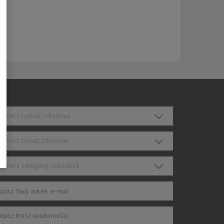
ybierz rodzaj szkolenia
ybierz temat szkolenia
ybierz kategorię szkolenia