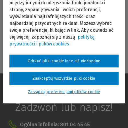
między innymi do ulepszania funkcjonalności
Jeśli jeszcze nie masz swojego konta w
strony, zapamiętywania Twoich preferencji,
serwisie, możesz zarejestrować się
tutaj
.
wyświetlania najtrafniejszych treści oraz
najbardziej przydatnych reklam. Możesz wybrać
swoje preferencje, klikając w link. Aby dowiedzieć
Przypomnij hasło
się więcej, zapoznaj się z naszą
polityką
prywatności i plików cookies
Odrzuć pliki cookie inne niż niezbędne
Zaakceptuj wszystkie pliki cookie
Masz pytania?
Zarządzaj preferencjami plików cookie
Zadzwoń lub napisz!
Ogólna infolinia: 801 04 45 45