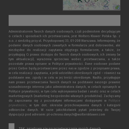
Administratorem Twoich danych osobowych, czyli podmiotem decydującym
o celach i sposobach ich przetwarzania, jest Wolters Kluwer Polska Sp. z
o.o. z siedzibą przy ul. Przyokopowej 33, 01-208 Warszawa. Informujemy, że
podanie danych osobowych zawartych w formularzu jest dobrowolne, ale
niezbędne do realizacji zapytania objętego formularzem, a także, że
przysługują Ci prawa: dostępu do Twoich danych osobowych, ich zmiany (w
tym aktualizacji), wyrażenia sprzeciwu wobec przetwarzania, a także
pozostałe prawa opisane w Polityce prywatności. Dane osobowe podane
przez Ciebie będą przetwarzane przez nas w zgodzie z przepisami prawa,
w celu realizacji zapytania, a jeśli udzieliłeś określonych zgód – również na
podstawie ww. zgody i w celu w jej treści określonym. Nadto, przysługuje
nam prawo przetwarzania Twoich danych na podstawie naszego prawnie
uzasadnionego interesu jako administratora danych, w celach opisanych w
Polityce prywatności, w tym celu wykonywania badań i analiz oraz w celach
marketingowych (marketing bezpośredni własnych produktów). Zachęcamy
do zapoznania się z pozostałymi informacjami dostępnymi w
Polityce
prywatności
, w tym dot. okresów przechowywania danych i kategorii
odbiorców danych. W razie jakichkolwiek pytań jesteśmy do Twojej
dyspozycji pod adresem: pl-ochrona.danych@wolterskluwer.com
TAK, zgadzam się na przetwarzanie moich danych