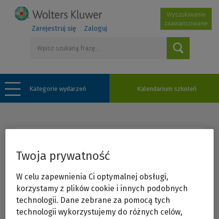
Wyszukiwanie
zaawansowane
Zarejestruj się
Zaloguj
Kategorie wydarzeń
Kalendarium szkoleń
Twoja prywatność
Strona dostępna tylko
dla zalogowanych
W celu zapewnienia Ci optymalnej obsługi,
korzystamy z plików cookie i innych podobnych
użytkowników.
technologii. Dane zebrane za pomocą tych
technologii wykorzystujemy do różnych celów,