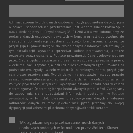
Administratorem Twoich danych osobowych, czyli podmiotem decydującym
o celach i sposobach ich przetwarzania, jest Wolters Kluwer Polska Sp. z
o.o. z siedzibą przy ul. Przyokopowej 33, 01-208 Warszawa. Informujemy, że
podanie danych osobowych zawartych w formularzu jest dobrowolne, ale
niezbędne do realizacji zapytania objętego formularzem, a także, że
przysługują Ci prawa: dostępu do Twoich danych osobowych, ich zmiany (w
tym aktualizacji), wyrażenia sprzeciwu wobec przetwarzania, a także
pozostałe prawa opisane w Polityce prywatności. Dane osobowe podane
przez Ciebie będą przetwarzane przez nas w zgodzie z przepisami prawa,
w celu realizacji zapytania, a jeśli udzieliłeś określonych zgód – również na
podstawie ww. zgody i w celu w jej treści określonym. Nadto, przysługuje
nam prawo przetwarzania Twoich danych na podstawie naszego prawnie
uzasadnionego interesu jako administratora danych, w celach opisanych w
Polityce prywatności, w tym celu wykonywania badań i analiz oraz w celach
marketingowych (marketing bezpośredni własnych produktów). Zachęcamy
do zapoznania się z pozostałymi informacjami dostępnymi w
Polityce
prywatności
, w tym dot. okresów przechowywania danych i kategorii
odbiorców danych. W razie jakichkolwiek pytań jesteśmy do Twojej
dyspozycji pod adresem: pl-ochrona.danych@wolterskluwer.com
TAK, zgadzam się na przetwarzanie moich danych
osobowych podanych w formularzu przez Wolters Kluwer