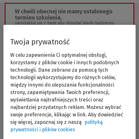
W chwili obecnej nie mamy ustalonego
terminu szkolenia,
skontaktuj się z nami aby dopytać kiedy będziemy
organizować to szkolenie ponownie
Twoja prywatność
Wyślij zapytanie
W celu zapewnienia Ci optymalnej obsługi,
korzystamy z plików cookie i innych podobnych
technologii. Dane zebrane za pomocą tych
technologii wykorzystujemy do różnych celów,
między innymi do ulepszania funkcjonalności
strony, zapamiętywania Twoich preferencji,
Ustawa o ochronie zabytków podlega w
ostatnim czasie licznym zmianom w ramach
wyświetlania najtrafniejszych treści oraz
nowelizacji deregulacyjnych. Zmiany te obejmują
najbardziej przydatnych reklam. Możesz wybrać
istotne obszary systemowej ochrony wartości
swoje preferencje, klikając w link. Aby dowiedzieć
zabytkowych, w tym nowe kompetencje
konserwatora zabytków w odniesieniu do
się więcej, zapoznaj się z naszą
polityką
inwestorów. Ustawodawca zdecydował się
prywatności i plików cookies
również na wprowadzenie instytucji zgłoszenia
do postępowań toczących się przed