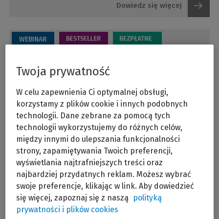
Dowiedz się więcej
WEBINAR
Personalizacja ustawień serwisu LEX
Twoja prywatność
Możliwe terminy i miejsca:
W celu zapewnienia Ci optymalnej obsługi,
10:00
10:00
10:00
korzystamy z plików cookie i innych podobnych
02/09/26
05/10/26
03/11/26
technologii. Dane zebrane za pomocą tych
technologii wykorzystujemy do różnych celów,
Dowiedz się więcej
między innymi do ulepszania funkcjonalności
strony, zapamiętywania Twoich preferencji,
wyświetlania najtrafniejszych treści oraz
WEBINAR
najbardziej przydatnych reklam. Możesz wybrać
swoje preferencje, klikając w link. Aby dowiedzieć
Wyszukiwanie w serwisie LEX
się więcej, zapoznaj się z naszą
polityką
Możliwe terminy i miejsca:
prywatności i plików cookies