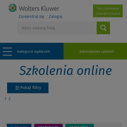
Wyszukiwanie
zaawansowane
Zarejestruj się
Zaloguj
Kategorie wydarzeń
Kalendarium szkoleń
Szkolenia online
Pokaż filtry
1
2