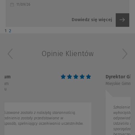
11/09/26
Dowiedz się więcej
1
2
Opinie Klientów
Dyrektor Gimnazujm
Miejskie Gimnazjum w Zielonce
Szkolenie przeprowadzone zostało spr
żytą starannością.
wykorzystaniem prezentacji. Prowadzą
stawione w
odpowiadała na zadane w trakcie spo
zekiwania uczestników.
Udzieliła również praktycznych wskaz
sporządzania dokumentacji w zakresie
bezpieczeństwa informacji.