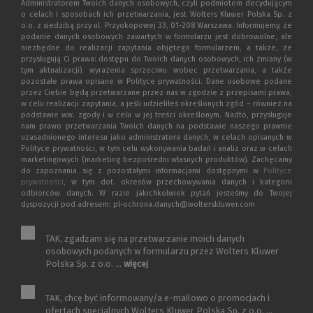
Administratorem Twoich danych osobowych, czyli podmiotem decydującym
o celach i sposobach ich przetwarzania, jest Wolters Kluwer Polska Sp. z
o.o. z siedzibą przy ul. Przyokopowej 33, 01-208 Warszawa. Informujemy, że
podanie danych osobowych zawartych w formularzu jest dobrowolne, ale
niezbędne do realizacji zapytania objętego formularzem, a także, że
przysługują Ci prawa: dostępu do Twoich danych osobowych, ich zmiany (w
tym aktualizacji), wyrażenia sprzeciwu wobec przetwarzania, a także
pozostałe prawa opisane w Polityce prywatności. Dane osobowe podane
przez Ciebie będą przetwarzane przez nas w zgodzie z przepisami prawa,
w celu realizacji zapytania, a jeśli udzieliłeś określonych zgód – również na
podstawie ww. zgody i w celu w jej treści określonym. Nadto, przysługuje
nam prawo przetwarzania Twoich danych na podstawie naszego prawnie
uzasadnionego interesu jako administratora danych, w celach opisanych w
Polityce prywatności, w tym celu wykonywania badań i analiz oraz w celach
marketingowych (marketing bezpośredni własnych produktów). Zachęcamy
do zapoznania się z pozostałymi informacjami dostępnymi w
Polityce
prywatności
, w tym dot. okresów przechowywania danych i kategorii
odbiorców danych. W razie jakichkolwiek pytań jesteśmy do Twojej
dyspozycji pod adresem: pl-ochrona.danych@wolterskluwer.com
TAK, zgadzam się na przetwarzanie moich danych
osobowych podanych w formularzu przez Wolters Kluwer
Polska Sp. z o.o. ...
więcej
TAK, chcę być informowany/a e-mailowo o promocjach i
ofertach specjalnych Wolters Kluwer Polska Sp. z o.o. ...