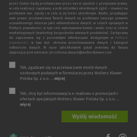
przez Ciebie będą przetwarzane przez nas w zgodzie z przepisami prawa,
w celu realizacji zapytania, a jeśli udzieliłeś określonych zgód – również na
podstawie ww. zgody i w celu w jej treści określonym. Nadto, przysługuje
nam prawo przetwarzania Twoich danych na podstawie naszego prawnie
uzasadnionego interesu jako administratora danych, w celach opisanych w
Polityce prywatności, w tym celu wykonywania badań i analiz oraz w celach
marketingowych (marketing bezpośredni własnych produktów). Zachęcamy
do zapoznania się z pozostałymi informacjami dostępnymi w
Polityce
prywatności
, w tym dot. okresów przechowywania danych i kategorii
odbiorców danych. W razie jakichkolwiek pytań jesteśmy do Twojej
dyspozycji pod adresem: pl-ochrona.danych@wolterskluwer.com
TAK, zgadzam się na przetwarzanie moich danych
osobowych podanych w formularzu przez Wolters Kluwer
Polska Sp. z o.o. ...
więcej
TAK, chcę być informowany/a e-mailowo o promocjach i
ofertach specjalnych Wolters Kluwer Polska Sp. z o.o. ...
więcej