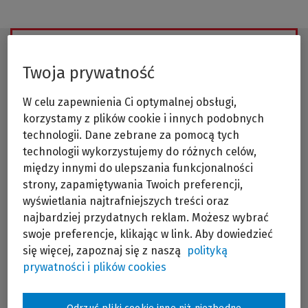
W chwili obecnej nie mamy ustalonego
terminu szkolenia,
Twoja prywatność
skontaktuj się z nami aby dopytać kiedy będziemy
organizować to szkolenie ponownie
W celu zapewnienia Ci optymalnej obsługi,
Wyślij zapytanie
korzystamy z plików cookie i innych podobnych
technologii. Dane zebrane za pomocą tych
technologii wykorzystujemy do różnych celów,
między innymi do ulepszania funkcjonalności
strony, zapamiętywania Twoich preferencji,
wyświetlania najtrafniejszych treści oraz
najbardziej przydatnych reklam. Możesz wybrać
Celem szkolenia jest poszerzenie wiedzy na
swoje preferencje, klikając w link. Aby dowiedzieć
temat prowadzenia przez pracodawców
się więcej, zapoznaj się z naszą
polityką
dokumentacji w sprawach związanych ze
stosunkiem pracy oraz sposobu prowadzenia
prywatności i plików cookies
akt osobowych pracownika.