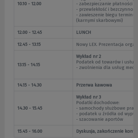
10.10 - 12.00
- zabezpieczanie płatności 
- przewlekłość i bezczynno
- zawieszenie biegu terminu
(karnymi skarbowymi)
12.00 - 12.45
LUNCH
12.45 - 13.15
Nowy LEX. Prezentacja orga
Wykład nr 2
Podatek od towarów i usług:
13.15 - 14.15
- zwolnienia dla usług med
14.15 - 14.30
Przerwa kawowa
Wykład nr 3
Podatki dochodowe:
14.30 - 15.45
- samochody służbowe prac
- podatek u źródła od wypła
- szacowanie aportów
15.45 - 16.00
Dyskusja, zakończenie konfer