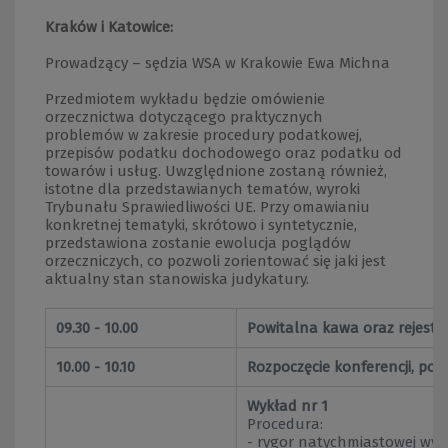
Kraków i Katowice:
Prowadzący – sędzia WSA w Krakowie Ewa Michna
Przedmiotem wykładu będzie omówienie
orzecznictwa dotyczącego praktycznych
problemów w zakresie procedury podatkowej,
przepisów podatku dochodowego oraz podatku od
towarów i usług. Uwzględnione zostaną również,
istotne dla przedstawianych tematów, wyroki
Trybunału Sprawiedliwości UE. Przy omawianiu
konkretnej tematyki, skrótowo i syntetycznie,
przedstawiona zostanie ewolucja poglądów
orzeczniczych, co pozwoli zorientować się jaki jest
aktualny stan stanowiska judykatury.
09.30 - 10.00
Powitalna kawa oraz rejestr
10.00 - 10.10
Rozpoczęcie konferencji, pow
Wykład nr 1
Procedura:
- rygor natychmiastowej wyk