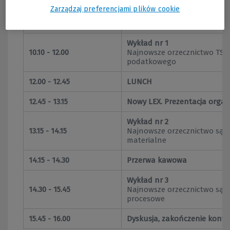
09.30 - 10.00
Powitalna kawa oraz rejestr
Zarządzaj preferencjami plików cookie
10.00 - 10.10
Rozpoczęcie konferencji, pow
Wykład nr 1
10.10 - 12.00
Najnowsze orzecznictwo TSUE
podatkowego
12.00 - 12.45
LUNCH
12.45 - 13.15
Nowy LEX. Prezentacja organ
Wykład nr 2
13.15 - 14.15
Najnowsze orzecznictwo sąd
materialne
14.15 - 14.30
Przerwa kawowa
Wykład nr 3
14.30 - 15.45
Najnowsze orzecznictwo sąd
procesowe
15.45 - 16.00
Dyskusja, zakończenie konfer