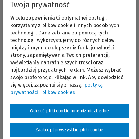
Szczegóły konferencji
Twoja prywatność
W celu zapewnienia Ci optymalnej obsługi,
korzystamy z plików cookie i innych podobnych
Program
technologii. Dane zebrane za pomocą tych
technologii wykorzystujemy do różnych celów,
między innymi do ulepszania funkcjonalności
Program
strony, zapamiętywania Twoich preferencji,
wyświetlania najtrafniejszych treści oraz
Wrocław:
najbardziej przydatnych reklam. Możesz wybrać
swoje preferencje, klikając w link. Aby dowiedzieć
Prowadzący – sędzia WSA we Wrocławiu dr
się więcej, zapoznaj się z naszą
polityką
Dagmara Dominik-Ogińska
prywatności i plików cookies
Przedmiotem wykładu będzie omówienie
najnowszego orzecznictwa Trybunału
Sprawiedliwości UE oraz sądów administracyjnych
Odrzuć pliki cookie inne niż niezbędne
w zakresie prawa podatkowego celem zapoznania
się z głównymi problemami orzeczniczymi we
wskazanym przedmiocie.
Zaakceptuj wszystkie pliki cookie