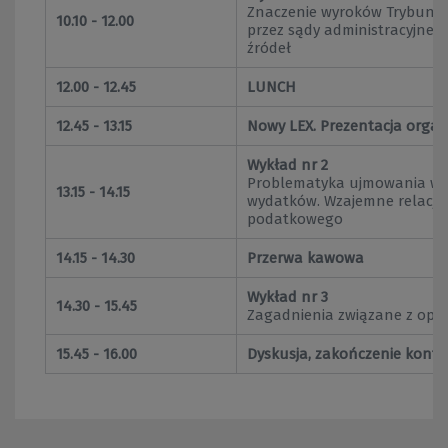
Znaczenie wyroków Trybunał
10.10 - 12.00
przez sądy administracyjne.
źródeł
12.00 - 12.45
LUNCH
12.45 - 13.15
Nowy LEX. Prezentacja organ
Wykład nr 2
Problematyka ujmowania w 
13.15 - 14.15
wydatków. Wzajemne relacje
podatkowego
14.15 - 14.30
Przerwa kawowa
Wykład nr 3
14.30 - 15.45
Zagadnienia związane z op
15.45 - 16.00
Dyskusja, zakończenie konfer