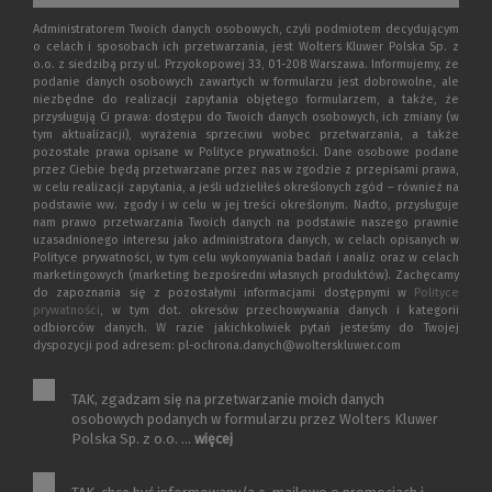
Administratorem Twoich danych osobowych, czyli podmiotem decydującym
o celach i sposobach ich przetwarzania, jest Wolters Kluwer Polska Sp. z
o.o. z siedzibą przy ul. Przyokopowej 33, 01-208 Warszawa. Informujemy, że
podanie danych osobowych zawartych w formularzu jest dobrowolne, ale
niezbędne do realizacji zapytania objętego formularzem, a także, że
przysługują Ci prawa: dostępu do Twoich danych osobowych, ich zmiany (w
tym aktualizacji), wyrażenia sprzeciwu wobec przetwarzania, a także
pozostałe prawa opisane w Polityce prywatności. Dane osobowe podane
przez Ciebie będą przetwarzane przez nas w zgodzie z przepisami prawa,
w celu realizacji zapytania, a jeśli udzieliłeś określonych zgód – również na
podstawie ww. zgody i w celu w jej treści określonym. Nadto, przysługuje
nam prawo przetwarzania Twoich danych na podstawie naszego prawnie
uzasadnionego interesu jako administratora danych, w celach opisanych w
Polityce prywatności, w tym celu wykonywania badań i analiz oraz w celach
marketingowych (marketing bezpośredni własnych produktów). Zachęcamy
do zapoznania się z pozostałymi informacjami dostępnymi w
Polityce
prywatności
, w tym dot. okresów przechowywania danych i kategorii
odbiorców danych. W razie jakichkolwiek pytań jesteśmy do Twojej
dyspozycji pod adresem: pl-ochrona.danych@wolterskluwer.com
TAK, zgadzam się na przetwarzanie moich danych
osobowych podanych w formularzu przez Wolters Kluwer
Polska Sp. z o.o. ...
więcej