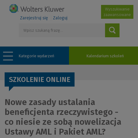
Wyszukiwanie
zaawansowane
Zarejestruj się
Zaloguj
Kategorie wydarzeń
Kalendarium szkoleń
SZKOLENIE ONLINE
Nowe zasady ustalania
beneficjenta rzeczywistego -
co niesie ze sobą nowelizacja
Ustawy AML i Pakiet AML?