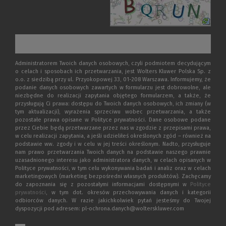
Administratorem Twoich danych osobowych, czyli podmiotem decydującym
o celach i sposobach ich przetwarzania, jest Wolters Kluwer Polska Sp. z
o.o. z siedzibą przy ul. Przyokopowej 33, 01-208 Warszawa. Informujemy, że
podanie danych osobowych zawartych w formularzu jest dobrowolne, ale
niezbędne do realizacji zapytania objętego formularzem, a także, że
przysługują Ci prawa: dostępu do Twoich danych osobowych, ich zmiany (w
tym aktualizacji), wyrażenia sprzeciwu wobec przetwarzania, a także
pozostałe prawa opisane w Polityce prywatności. Dane osobowe podane
przez Ciebie będą przetwarzane przez nas w zgodzie z przepisami prawa,
w celu realizacji zapytania, a jeśli udzieliłeś określonych zgód – również na
podstawie ww. zgody i w celu w jej treści określonym. Nadto, przysługuje
nam prawo przetwarzania Twoich danych na podstawie naszego prawnie
uzasadnionego interesu jako administratora danych, w celach opisanych w
Polityce prywatności, w tym celu wykonywania badań i analiz oraz w celach
marketingowych (marketing bezpośredni własnych produktów). Zachęcamy
do zapoznania się z pozostałymi informacjami dostępnymi w
Polityce
prywatności
, w tym dot. okresów przechowywania danych i kategorii
odbiorców danych. W razie jakichkolwiek pytań jesteśmy do Twojej
dyspozycji pod adresem: pl-ochrona.danych@wolterskluwer.com