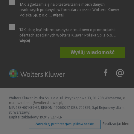
TAK, zgadzam się na przetwarzanie moich danych
osobowych podanych w formularzu przez Wolters Kluwer
Polska Sp. z o.o. ...
więcej
TAK, chcę być informowany/a e-mailowo o promocjach i
ofertach specjalnych Wolters Kluwer Polska Sp. z o.o. ...
więcej
Wolters Kluwer Polska Sp. z o.o. ul. Przyokopowa 33, 01-208 Warszawa,
e-
mail: szkolenia@wolterskluwer.pl
,
NIP: 583-001-89-31, REGON: 190610277, KRS: 709879, Sąd Rejonowy dla m.
st. Warszawy.
Kapitał zakładowy 19.919.527 PLN.
Realizacja:
Ideo
Zarządzaj preferencjami plików cookie