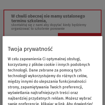
W chwili obecnej nie mamy ustalonego
terminu szkolenia,
skontaktuj się z nami aby dopytać kiedy będziemy
organizować to szkolenie ponownie
Wyślij zapytanie
Twoja prywatność
W celu zapewnienia Ci optymalnej obsługi,
korzystamy z plików cookie i innych podobnych
technologii. Dane zebrane za pomocą tych
technologii wykorzystujemy do różnych celów,
Prawidłowa weryfikacja struktury właścicielskiej
między innymi do ulepszania funkcjonalności
klientów w dużej mierze stanowi o efektywności
regulacji dotyczących przeciwdziałania praniu
strony, zapamiętywania Twoich preferencji,
pieniędzy i finansowaniu terroryzmu. Instytucje
wyświetlania najtrafniejszych treści oraz
obowiązane staną przed koniecznością
najbardziej przydatnych reklam. Możesz wybrać
dostosowania swoich procesów w tym zakresie
do dwóch istotnych zmian, które są na
swoje preferencje, klikając w link. Aby dowiedzieć