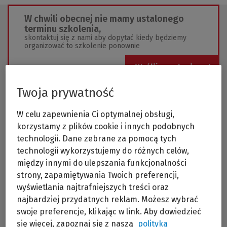
W chwili obecnej nie mamy ustalonego
terminu szkolenia,
skontaktuj się z nami aby dopytać kiedy będziemy
organizować to szkolenie ponownie
Wyślij zapytanie
Twoja prywatność
W celu zapewnienia Ci optymalnej obsługi,
korzystamy z plików cookie i innych podobnych
technologii. Dane zebrane za pomocą tych
technologii wykorzystujemy do różnych celów,
Rynek oferuje prawnikom wiele narzędzi i
rozwiązań technologicznych. Bezpieczną i
między innymi do ulepszania funkcjonalności
nowoczesną alternatywą dla tradycyjnych
strony, zapamiętywania Twoich preferencji,
rozwiązań serwerowych jest chmura. Jej
wyświetlania najtrafniejszych treści oraz
kluczowe korzyści to brak inwestycji we własną
infrastrukturę sprzętową i opiekę techniczną. Czy
najbardziej przydatnych reklam. Możesz wybrać
prawnicy chętnie sięgają po narzędzia
swoje preferencje, klikając w link. Aby dowiedzieć
chmurowe? Czy są one wystarczająco elastyczne
się więcej, zapoznaj się z naszą
polityką
i skalowalne aby zagwarantować kancelariom