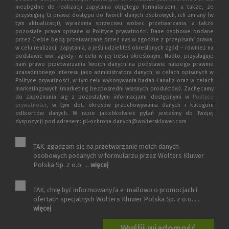
niezbędne do realizacji zapytania objętego formularzem, a także, że
przysługują Ci prawa: dostępu do Twoich danych osobowych, ich zmiany (w
tym aktualizacji), wyrażenia sprzeciwu wobec przetwarzania, a także
pozostałe prawa opisane w Polityce prywatności. Dane osobowe podane
przez Ciebie będą przetwarzane przez nas w zgodzie z przepisami prawa,
w celu realizacji zapytania, a jeśli udzieliłeś określonych zgód – również na
podstawie ww. zgody i w celu w jej treści określonym. Nadto, przysługuje
nam prawo przetwarzania Twoich danych na podstawie naszego prawnie
uzasadnionego interesu jako administratora danych, w celach opisanych w
Polityce prywatności, w tym celu wykonywania badań i analiz oraz w celach
marketingowych (marketing bezpośredni własnych produktów). Zachęcamy
do zapoznania się z pozostałymi informacjami dostępnymi w
Polityce
prywatności
, w tym dot. okresów przechowywania danych i kategorii
odbiorców danych. W razie jakichkolwiek pytań jesteśmy do Twojej
dyspozycji pod adresem: pl-ochrona.danych@wolterskluwer.com
TAK, zgadzam się na przetwarzanie moich danych
osobowych podanych w formularzu przez Wolters Kluwer
Polska Sp. z o.o. ...
więcej
TAK, chcę być informowany/a e-mailowo o promocjach i
ofertach specjalnych Wolters Kluwer Polska Sp. z o.o. ...
więcej