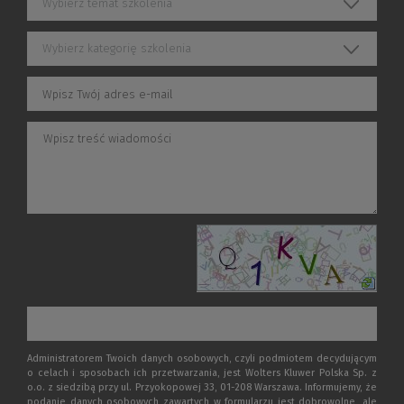
Wybierz temat szkolenia
Wybierz kategorię szkolenia
Administratorem Twoich danych osobowych, czyli podmiotem decydującym
o celach i sposobach ich przetwarzania, jest Wolters Kluwer Polska Sp. z
o.o. z siedzibą przy ul. Przyokopowej 33, 01-208 Warszawa. Informujemy, że
podanie danych osobowych zawartych w formularzu jest dobrowolne, ale