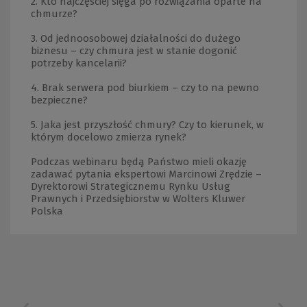
2. Kto najczęściej sięga po rozwiązania oparte na
chmurze?
3. Od jednoosobowej działalności do dużego
biznesu – czy chmura jest w stanie dogonić
potrzeby kancelarii?
4. Brak serwera pod biurkiem – czy to na pewno
bezpieczne?
5. Jaka jest przyszłość chmury? Czy to kierunek, w
którym docelowo zmierza rynek?
Podczas webinaru będą Państwo mieli okazję
zadawać pytania ekspertowi Marcinowi Zrędzie –
Dyrektorowi Strategicznemu Rynku Usług
Prawnych i Przedsiębiorstw w Wolters Kluwer
Polska