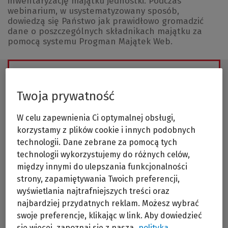
inwentaryzację majątku jednostki. Podczas
webinarium, w usystematyzowany sposób,
dowiedzą się Państwo jak prawidłowo gromadzić
dane o poszczególnych składnikach majątku za
pomocą systemu Progman Majątek Web.
W chwili obecnej nie mamy ustalonego
terminu szkolenia,
skontaktuj się z nami aby dopytać kiedy będziemy
Twoja prywatność
organizować to szkolenie ponownie
W celu zapewnienia Ci optymalnej obsługi,
Wyślij zapytanie
korzystamy z plików cookie i innych podobnych
technologii. Dane zebrane za pomocą tych
technologii wykorzystujemy do różnych celów,
między innymi do ulepszania funkcjonalności
strony, zapamiętywania Twoich preferencji,
wyświetlania najtrafniejszych treści oraz
najbardziej przydatnych reklam. Możesz wybrać
Progman Majątek Web
zapewnia w pełni
swoje preferencje, klikając w link. Aby dowiedzieć
automatyczne przygotowanie i rozliczanie
inwentaryzacji środków trwałych, wartości
się więcej, zapoznaj się z naszą
polityką