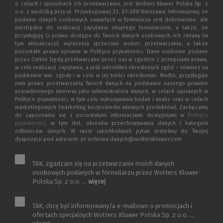
o celach i sposobach ich przetwarzania, jest Wolters Kluwer Polska Sp. z
o.o. z siedzibą przy ul. Przyokopowej 33, 01-208 Warszawa. Informujemy, że
podanie danych osobowych zawartych w formularzu jest dobrowolne, ale
niezbędne do realizacji zapytania objętego formularzem, a także, że
przysługują Ci prawa: dostępu do Twoich danych osobowych, ich zmiany (w
tym aktualizacji), wyrażenia sprzeciwu wobec przetwarzania, a także
pozostałe prawa opisane w Polityce prywatności. Dane osobowe podane
przez Ciebie będą przetwarzane przez nas w zgodzie z przepisami prawa,
w celu realizacji zapytania, a jeśli udzieliłeś określonych zgód – również na
podstawie ww. zgody i w celu w jej treści określonym. Nadto, przysługuje
nam prawo przetwarzania Twoich danych na podstawie naszego prawnie
uzasadnionego interesu jako administratora danych, w celach opisanych w
Polityce prywatności, w tym celu wykonywania badań i analiz oraz w celach
marketingowych (marketing bezpośredni własnych produktów). Zachęcamy
do zapoznania się z pozostałymi informacjami dostępnymi w
Polityce
prywatności
, w tym dot. okresów przechowywania danych i kategorii
odbiorców danych. W razie jakichkolwiek pytań jesteśmy do Twojej
dyspozycji pod adresem: pl-ochrona.danych@wolterskluwer.com
TAK, zgadzam się na przetwarzanie moich danych
osobowych podanych w formularzu przez Wolters Kluwer
Polska Sp. z o.o. ...
więcej
TAK, chcę być informowany/a e-mailowo o promocjach i
ofertach specjalnych Wolters Kluwer Polska Sp. z o.o. ...