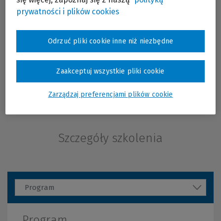
niematerialnych i prawnych oraz wyposażenia.
prywatności i plików cookies
Umożliwia także prowadzenie ewidencji oraz
amortyzacji składników majątku oraz sprawne
zarządzanie posiadanymi aktywami.
Odrzuć pliki cookie inne niż niezbędne
Klienci posiadający aktywny Pakiet Infolinii mogą
skorzystać ze szkolenia bezpłatnie w ramach
dostępnego limitu webinariów.
W tym celu
Zaakceptuj wszystkie pliki cookie
należy zwrócić się o nadanie kodu dostępu
drogą mailową na adres: PL-
Więcej
szkolenia.progman@wolterskluwer.com. W treści
Zarządzaj preferencjami plików cookie
wiadomości prosimy o podanie numeru ID
Klienta.
Szczegóły szkolenia
Program
Program