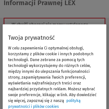
Informacji Prawnej LEX
W chwili obecnej nie mamy ustalonego
terminu szkolenia,
skontaktuj się z nami aby dopytać kiedy będziemy
Twoja prywatność
organizować to szkolenie ponownie
Wyślij zapytanie
W celu zapewnienia Ci optymalnej obsługi,
korzystamy z plików cookie i innych podobnych
technologii. Dane zebrane za pomocą tych
technologii wykorzystujemy do różnych celów,
między innymi do ulepszania funkcjonalności
strony, zapamiętywania Twoich preferencji,
wyświetlania najtrafniejszych treści oraz
Cykl realizowany we współpracy Naczelnej Rady
najbardziej przydatnych reklam. Możesz wybrać
Adwokackiej z Wolters Kluwer.
swoje preferencje, klikając w link. Aby dowiedzieć
się więcej, zapoznaj się z naszą
polityką
Szkolenie dotyczy technik wyszukiwania
informacji prawnej z wykorzystaniem Google oraz
prywatności i plików cookies