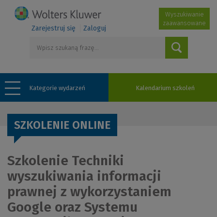
Wyszukiwanie
zaawansowane
Zarejestruj się
Zaloguj
Kategorie wydarzeń
Kalendarium szkoleń
SZKOLENIE ONLINE
Szkolenie Techniki
wyszukiwania informacji
prawnej z wykorzystaniem
Google oraz Systemu