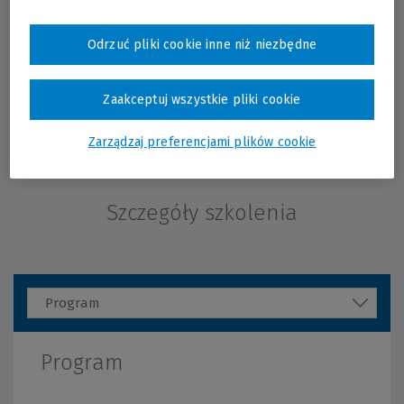
Systemu Informacji Prawnej LEX. W trakcie
szkolenia zaprezentowane zostaną konkretne
techniki wyszukiwania wraz z przykładami
Odrzuć pliki cookie inne niż niezbędne
instrukcji wyszukiwawczych, wskazane zostaną
braki w zawartości poszczególnych baz z
informacją prawną oraz omówione zostaną
Zaakceptuj wszystkie pliki cookie
narzędzia do automatyzacji procesu
wyszukiwania.
Więcej
Zarządzaj preferencjami plików cookie
Szczegóły szkolenia
Program
Program