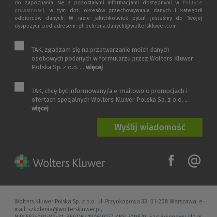
do zapoznania się z pozostałymi informacjami dostępnymi w
Polityce
prywatności
, w tym dot. okresów przechowywania danych i kategorii
odbiorców danych. W razie jakichkolwiek pytań jesteśmy do Twojej
dyspozycji pod adresem: pl-ochrona.danych@wolterskluwer.com
TAK, zgadzam się na przetwarzanie moich danych
osobowych podanych w formularzu przez Wolters Kluwer
Polska Sp. z o.o. ...
więcej
TAK, chcę być informowany/a e-mailowo o promocjach i
ofertach specjalnych Wolters Kluwer Polska Sp. z o.o. ...
więcej
Wolters Kluwer Polska Sp. z o.o. ul. Przyokopowa 33, 01-208 Warszawa,
e-
mail: szkolenia@wolterskluwer.pl
,