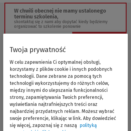
W chwili obecnej nie mamy ustalonego
terminu szkolenia,
skontaktuj się z nami aby dopytać kiedy będziemy
organizować to szkolenie ponownie
Wyślij zapytanie
Twoja prywatność
W celu zapewnienia Ci optymalnej obsługi,
korzystamy z plików cookie i innych podobnych
technologii. Dane zebrane za pomocą tych
technologii wykorzystujemy do różnych celów,
Któż z osób zajmujących się na co dzień ochroną
między innymi do ulepszania funkcjonalności
danych osobowych nie zastanawiał się nad tym,
strony, zapamiętywania Twoich preferencji,
czy jakaś informacja ma charakter danych
osobowych zwykłych, czy wrażliwych? Któż nie
wyświetlania najtrafniejszych treści oraz
poszukiwał podstawy przetwarzania danych
najbardziej przydatnych reklam. Możesz wybrać
wrażliwych zastanawiając się, czy z konkretnego
swoje preferencje, klikając w link. Aby dowiedzieć
przepisu prawa taka podstawa wynika, czy nie,
albo czy zgoda na przetwarzanie danych jest
się więcej, zapoznaj się z naszą
polityką
zgodą wyraźną, czy może tylko zwykłą zgodą?