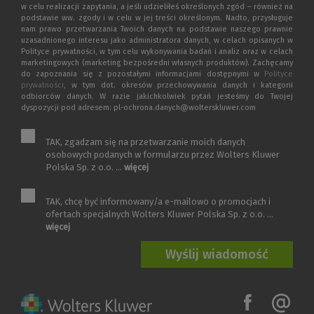
w celu realizacji zapytania, a jeśli udzieliłeś określonych zgód – również na
podstawie ww. zgody i w celu w jej treści określonym. Nadto, przysługuje
nam prawo przetwarzania Twoich danych na podstawie naszego prawnie
uzasadnionego interesu jako administratora danych, w celach opisanych w
Polityce prywatności, w tym celu wykonywania badań i analiz oraz w celach
marketingowych (marketing bezpośredni własnych produktów). Zachęcamy
do zapoznania się z pozostałymi informacjami dostępnymi w
Polityce
prywatności
, w tym dot. okresów przechowywania danych i kategorii
odbiorców danych. W razie jakichkolwiek pytań jesteśmy do Twojej
dyspozycji pod adresem: pl-ochrona.danych@wolterskluwer.com
TAK, zgadzam się na przetwarzanie moich danych
osobowych podanych w formularzu przez Wolters Kluwer
Polska Sp. z o.o. ...
więcej
TAK, chcę być informowany/a e-mailowo o promocjach i
ofertach specjalnych Wolters Kluwer Polska Sp. z o.o. ...
więcej