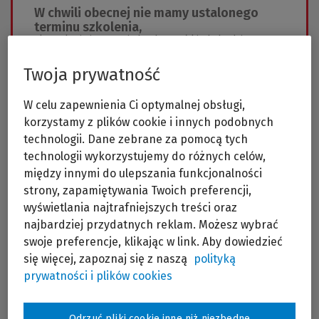
W chwili obecnej nie mamy ustalonego
terminu szkolenia,
skontaktuj się z nami aby dopytać kiedy będziemy
organizować to szkolenie ponownie
Twoja prywatność
Wyślij zapytanie
W celu zapewnienia Ci optymalnej obsługi,
korzystamy z plików cookie i innych podobnych
technologii. Dane zebrane za pomocą tych
technologii wykorzystujemy do różnych celów,
między innymi do ulepszania funkcjonalności
strony, zapamiętywania Twoich preferencji,
wyświetlania najtrafniejszych treści oraz
Szczegóły szkolenia
najbardziej przydatnych reklam. Możesz wybrać
swoje preferencje, klikając w link. Aby dowiedzieć
się więcej, zapoznaj się z naszą
polityką
prywatności i plików cookies
Program
Odrzuć pliki cookie inne niż niezbędne