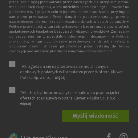
przez Ciebie będą przetwarzane przez nas w zgodzie z przepisami prawa,
w celu realizacji zapytania, a jeśli udzieliłeś określonych zgód – również na
podstawie ww. zgody i w celu w jej treści określonym. Nadto, przysługuje
nam prawo przetwarzania Twoich danych na podstawie naszego prawnie
uzasadnionego interesu jako administratora danych, w celach opisanych w
Polityce prywatności, w tym celu wykonywania badań i analiz oraz w celach
marketingowych (marketing bezpośredni własnych produktów). Zachęcamy
do zapoznania się z pozostałymi informacjami dostępnymi w
Polityce
prywatności
, w tym dot. okresów przechowywania danych i kategorii
odbiorców danych. W razie jakichkolwiek pytań jesteśmy do Twojej
dyspozycji pod adresem: pl-ochrona.danych@wolterskluwer.com
TAK, zgadzam się na przetwarzanie moich danych
osobowych podanych w formularzu przez Wolters Kluwer
Polska Sp. z o.o. ...
więcej
TAK, chcę być informowany/a e-mailowo o promocjach i
ofertach specjalnych Wolters Kluwer Polska Sp. z o.o. ...
więcej