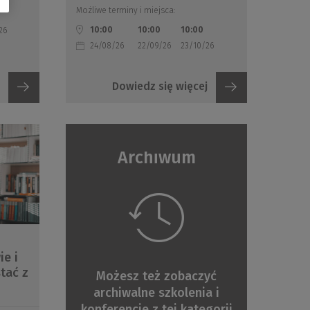
Możliwe terminy i miejsca:
10:00
10:00
10:00
26
24/08/26
22/09/26
23/10/26
Dowiedz się więcej
Archiwum
?
ie i
tać z
Możesz też zobaczyć
archiwalne szkolenia i
konferencje z tej kategorii