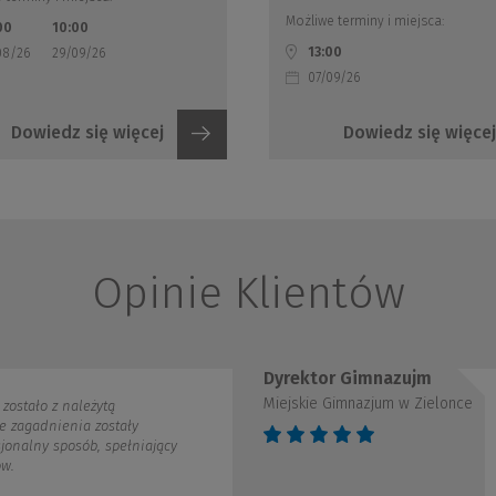
Możliwe terminy i miejsca:
00
10:00
13:00
08/26
29/09/26
07/09/26
Dowiedz się więcej
Dowiedz się więcej
Opinie Klientów
Dyrektor Gimnazujm
Miejskie Gimnazjum w Zielonce
Szkolenie przeprowadzon
wykorzystaniem prezenta
odpowiadała na zadane w
Udzieliła również prakt
sporządzania dokumentacj