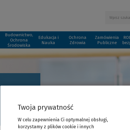
Budownictwo,
Edukacja i
Ochrona
Zamówienia
ROD
Ochrona
Nauka
Zdrowia
Publiczne
bez
Środowiska
LEX to jedyne tak kompletne i aktualn
Twoja prywatność
poszukujących informacji prawnej. Sta
firmy Wolters Kluwer, starannie opra
W celu zapewnienia Ci optymalnej obsługi,
które pomagają w korzystaniu z potężn
wybór serwisów informacji prawnej d
korzystamy z plików cookie i innych