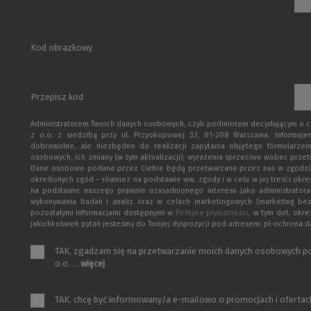
Kod obrazkowy
Przepisz kod
Administratorem Twoich danych osobowych, czyli podmiotem decydującym o cel
z o.o. z siedzibą przy ul. Przyokopowej 33, 01-208 Warszawa. Informuj
dobrowolne, ale niezbędne do realizacji zapytania objętego formularzem
osobowych, ich zmiany (w tym aktualizacji), wyrażenia sprzeciwu wobec przet
Dane osobowe podane przez Ciebie będą przetwarzane przez nas w zgodzie z p
określonych zgód – również na podstawie ww. zgody i w celu w jej treści okr
na podstawie naszego prawnie uzasadnionego interesu jako administratora
wykonywania badań i analiz oraz w celach marketingowych (marketing be
pozostałymi informacjami dostępnymi w
Polityce prywatności
, w tym dot. okr
jakichkolwiek pytań jesteśmy do Twojej dyspozycji pod adresem: pl-ochrona
TAK, zgadzam się na przetwarzanie moich danych osobowych po
o.o. ...
więcej
TAK, chcę być informowany/a e-mailowo o promocjach i ofertach 