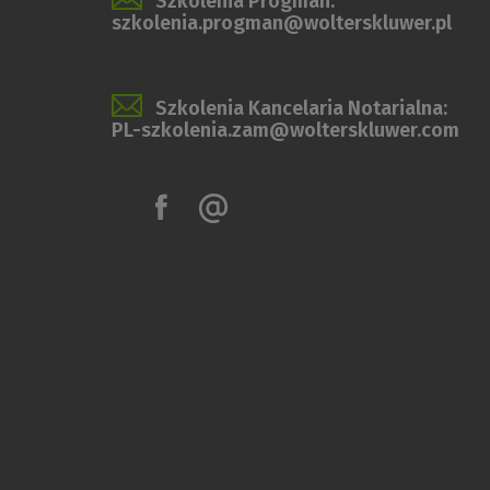
Szkolenia Progman:
szkolenia.progman@wolterskluwer.pl
Szkolenia Kancelaria Notarialna:
PL-szkolenia.zam@wolterskluwer.com