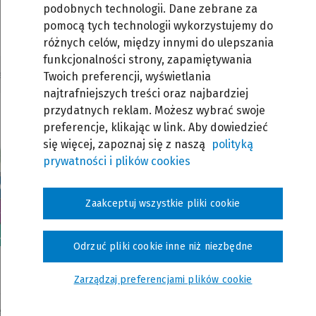
profesjonalistów z wielu dziedzin.
podobnych technologii. Dane zebrane za
pomocą tych technologii wykorzystujemy do
różnych celów, między innymi do ulepszania
funkcjonalności strony, zapamiętywania
a
Twoich preferencji, wyświetlania
najtrafniejszych treści oraz najbardziej
przydatnych reklam. Możesz wybrać swoje
preferencje, klikając w link. Aby dowiedzieć
się więcej, zapoznaj się z naszą
polityką
prywatności i plików cookies
AR
WEBINAR
Zaakceptuj wszystkie pliki cookie
Odrzuć pliki cookie inne niż niezbędne
ukiwanie w serwisie
Praca z dokumentami 
serwisie LEX
Zarządzaj preferencjami plików cookie
 terminy i miejsca:
Możliwe terminy i miejsca: