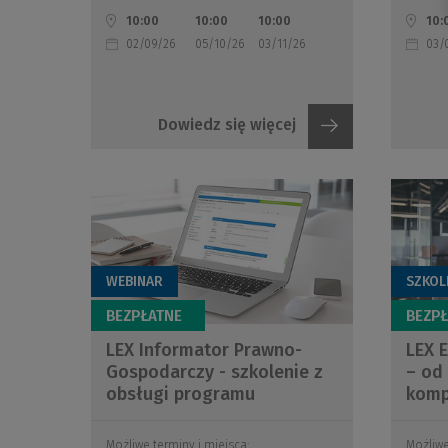
10:00
10:00
10:00
10:
02/09/26
05/10/26
03/11/26
03/
Dowiedz się więcej
WEBINAR
SZKOL
LEX Informator Prawno-
LEX E
Gospodarczy - szkolenie z
– od
obsługi programu
kompl
Możliwe terminy i miejsca:
Możliwe