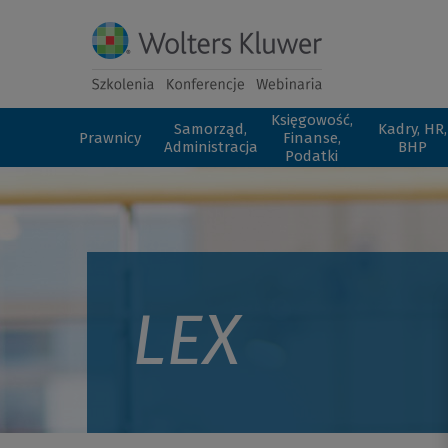
Księgowość,
Samorząd,
Kadry, HR,
Prawnicy
Finanse,
Administracja
BHP
Podatki
LEX