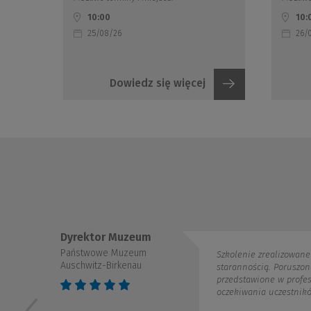
10:00
10:
25/08/26
26/
Dowiedz się więcej
 Muzeum
 Muzeum
Szkolenie zrealizowane zostało z należytą
irkenau
starannością. Poruszone zagadnienia zostały
przedstawione w profesjonalny sposób, spełniający
oczekiwania uczestników.