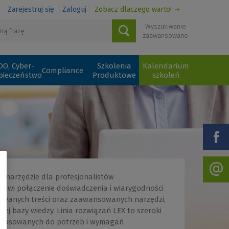
Zarejestruj się
Zaloguj
Zobacz dlaczego warto!
Wyszukiwanie
zaawansowane
O, Cyber-
Szkolenia
Kalendarium
Compliance
pieczeństwo
Produktowe
szkoleń
e narzędzie dla profesjonalistów
nowi połączenie doświadczenia i wiarygodności
cowanych treści oraz zaawansowanych narzędzi,
ej bazy wiedzy. Linia rozwiązań LEX to szeroki
ostosowanych do potrzeb i wymagań