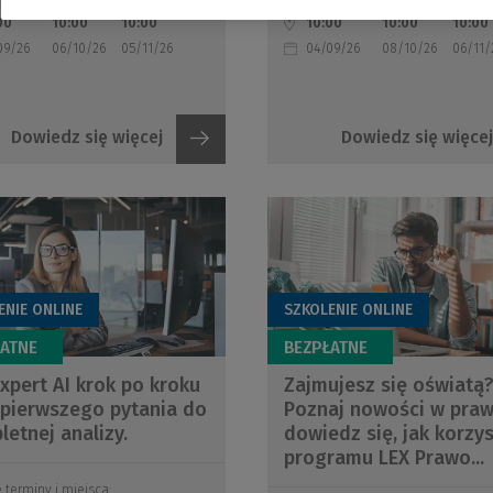
00
10:00
10:00
10:00
10:00
10:00
09/26
06/10/26
05/11/26
04/09/26
08/10/26
06/11/
Dowiedz się więcej
Dowiedz się więcej
ENIE ONLINE
SZKOLENIE ONLINE
xpert AI krok po kroku
Zajmujesz się oświatą
 pierwszego pytania do
Poznaj nowości w praw
etnej analizy.
dowiedz się, jak korzys
programu LEX Prawo...
 terminy i miejsca: