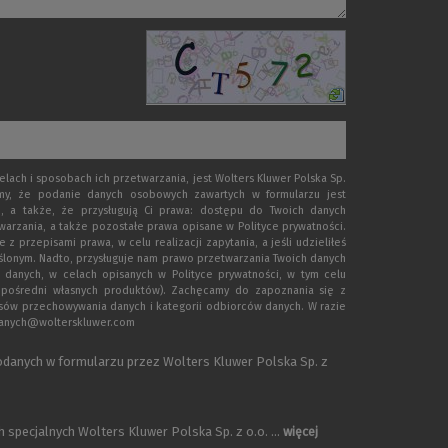
ach i sposobach ich przetwarzania, jest Wolters Kluwer Polska Sp.
emy, że podanie danych osobowych zawartych w formularzu jest
, a także, że przysługują Ci prawa: dostępu do Twoich danych
warzania, a także pozostałe prawa opisane w Polityce prywatności.
rzepisami prawa, w celu realizacji zapytania, a jeśli udzieliłeś
eślonym. Nadto, przysługuje nam prawo przetwarzania Twoich danych
 danych, w celach opisanych w Polityce prywatności, w tym celu
zpośredni własnych produktów). Zachęcamy do zapoznania się z
esów przechowywania danych i kategorii odbiorców danych. W razie
.danych@wolterskluwer.com
danych w formularzu przez Wolters Kluwer Polska Sp. z
specjalnych Wolters Kluwer Polska Sp. z o.o. ...
więcej