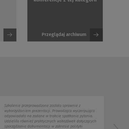
Przeglądaj archiwum
Sekretarz M.st.
Warszawy
e zostało sprawnie z
Urząd M.st. Warszawy
cji. Prowadząca wyczerpująco
 trakcie spotkania pytania.
ycznych wskazówek dotyczących
i w zakresie polityki