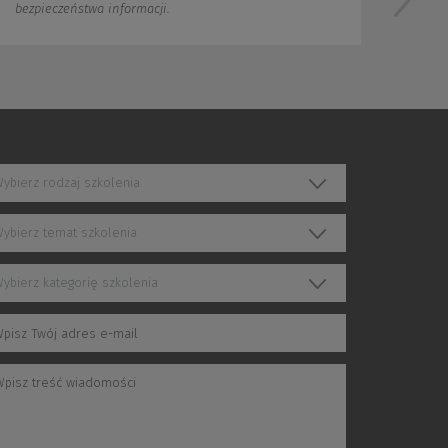
i.
ybierz rodzaj szkolenia
ybierz temat szkolenia
ybierz kategorię szkolenia