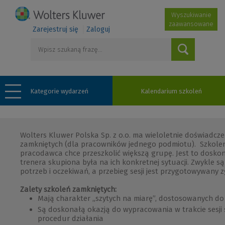
Wyszukiwanie
zaawansowane
Zarejestruj się
Zaloguj
Kategorie wydarzeń
Kalendarium szkoleń
Wolters Kluwer Polska Sp. z o.o. ma wieloletnie doświadcz
zamkniętych (dla pracowników jednego podmiotu). Szkoleni
pracodawca chce przeszkolić większą grupę. Jest to dosko
trenera skupiona była na ich konkretnej sytuacji. Zwykle s
potrzeb i oczekiwań, a przebieg sesji jest przygotowywany z
Zalety szkoleń zamkniętych:
Mają charakter „szytych na miarę”, dostosowanych do 
Są doskonałą okazją do wypracowania w trakcie sesji
procedur działania