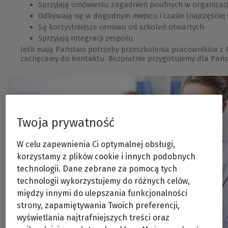
Sprzyjają omówieniu zagadnień poufnych w organizacj
Odbywają się w dogodnym miejscu i czasie (najczęściej w
Są korzystniejsze cenowo od szkoleń otwartych
Sprzyjają integracji zespołu
Jeśli mają Państwo potrzeby przeszkolenia pracowników z 
zachęcamy do kontaktu. Bezpłatnie przygotujemy dla Pańs
Twoja prywatność
W celu zapewnienia Ci optymalnej obsługi,
korzystamy z plików cookie i innych podobnych
technologii. Dane zebrane za pomocą tych
technologii wykorzystujemy do różnych celów,
między innymi do ulepszania funkcjonalności
strony, zapamiętywania Twoich preferencji,
wyświetlania najtrafniejszych treści oraz