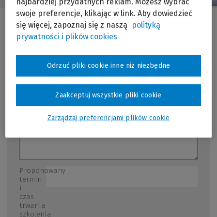
najbardziej przydatnych reklam. Możesz wybrać
swoje preferencje, klikając w link. Aby dowiedzieć
się więcej, zapoznaj się z naszą
polityką
prywatności i plików cookies
Temat
szkolenia
*
Odrzuć pliki cookie inne niż niezbędne
Możliwie szczegółowa lista zagadnień, które
miałyby stać się przedmiotem szkolenia
Zaakceptuj wszystkie pliki cookie
Zarządzaj preferencjami plików cookie
Proponowany
termin
i
czas
trwania
szkolenia