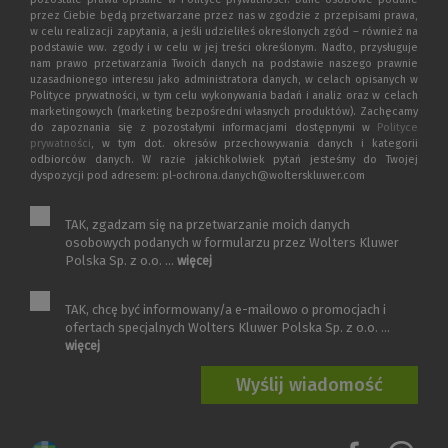
przez Ciebie będą przetwarzane przez nas w zgodzie z przepisami prawa,
w celu realizacji zapytania, a jeśli udzieliłeś określonych zgód – również na
podstawie ww. zgody i w celu w jej treści określonym. Nadto, przysługuje
nam prawo przetwarzania Twoich danych na podstawie naszego prawnie
uzasadnionego interesu jako administratora danych, w celach opisanych w
Polityce prywatności, w tym celu wykonywania badań i analiz oraz w celach
marketingowych (marketing bezpośredni własnych produktów). Zachęcamy
do zapoznania się z pozostałymi informacjami dostępnymi w
Polityce
prywatności
, w tym dot. okresów przechowywania danych i kategorii
odbiorców danych. W razie jakichkolwiek pytań jesteśmy do Twojej
dyspozycji pod adresem: pl-ochrona.danych@wolterskluwer.com
TAK, zgadzam się na przetwarzanie moich danych
osobowych podanych w formularzu przez Wolters Kluwer
Polska Sp. z o.o. ...
więcej
TAK, chcę być informowany/a e-mailowo o promocjach i
ofertach specjalnych Wolters Kluwer Polska Sp. z o.o. ...
więcej