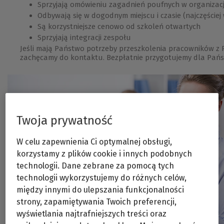
Sprzyjają omówieniu zagadnień poufnych w organizacj
Odbywają się w dogodnym miejscu i czasie (najczęściej w
Są korzystniejsze cenowo od szkoleń otwartych
Sprzyjają integracji zespołu
Jeśli mają Państwo potrzeby przeszkolenia pracowników z 
zachęcamy do kontaktu. Bezpłatnie przygotujemy dla Pańs
Twoja prywatność
W celu zapewnienia Ci optymalnej obsługi,
korzystamy z plików cookie i innych podobnych
technologii. Dane zebrane za pomocą tych
technologii wykorzystujemy do różnych celów,
między innymi do ulepszania funkcjonalności
strony, zapamiętywania Twoich preferencji,
wyświetlania najtrafniejszych treści oraz