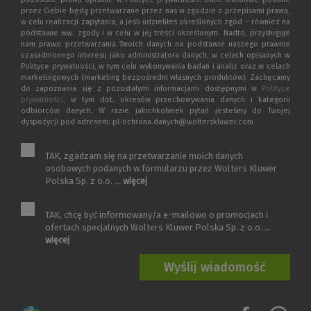
przez Ciebie będą przetwarzane przez nas w zgodzie z przepisami prawa,
w celu realizacji zapytania, a jeśli udzieliłeś określonych zgód – również na
podstawie ww. zgody i w celu w jej treści określonym. Nadto, przysługuje
nam prawo przetwarzania Twoich danych na podstawie naszego prawnie
uzasadnionego interesu jako administratora danych, w celach opisanych w
Polityce prywatności, w tym celu wykonywania badań i analiz oraz w celach
marketingowych (marketing bezpośredni własnych produktów). Zachęcamy
do zapoznania się z pozostałymi informacjami dostępnymi w
Polityce
prywatności
, w tym dot. okresów przechowywania danych i kategorii
odbiorców danych. W razie jakichkolwiek pytań jesteśmy do Twojej
dyspozycji pod adresem: pl-ochrona.danych@wolterskluwer.com
TAK, zgadzam się na przetwarzanie moich danych
osobowych podanych w formularzu przez Wolters Kluwer
Polska Sp. z o.o. ...
więcej
TAK, chcę być informowany/a e-mailowo o promocjach i
ofertach specjalnych Wolters Kluwer Polska Sp. z o.o. ...
więcej