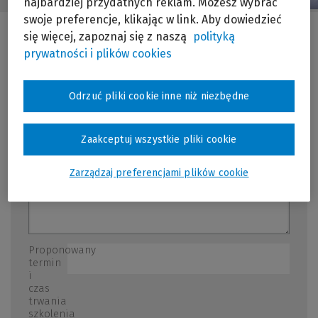
najbardziej przydatnych reklam. Możesz wybrać
swoje preferencje, klikając w link. Aby dowiedzieć
się więcej, zapoznaj się z naszą
polityką
prywatności i plików cookies
Temat
szkolenia
*
Odrzuć pliki cookie inne niż niezbędne
Możliwie szczegółowa lista zagadnień, które
miałyby stać się przedmiotem szkolenia
Zaakceptuj wszystkie pliki cookie
Zarządzaj preferencjami plików cookie
Proponowany
termin
i
czas
trwania
szkolenia