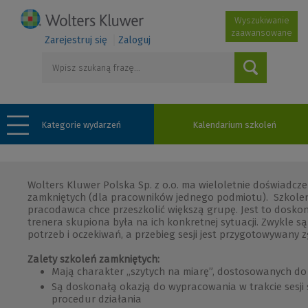
Wyszukiwanie
zaawansowane
Zarejestruj się
Zaloguj
Kategorie wydarzeń
Kalendarium szkoleń
Wolters Kluwer Polska Sp. z o.o. ma wieloletnie doświadcz
zamkniętych (dla pracowników jednego podmiotu). Szkoleni
pracodawca chce przeszkolić większą grupę. Jest to dosko
trenera skupiona była na ich konkretnej sytuacji. Zwykle s
potrzeb i oczekiwań, a przebieg sesji jest przygotowywany z
Zalety szkoleń zamkniętych:
Mają charakter „szytych na miarę”, dostosowanych do 
Są doskonałą okazją do wypracowania w trakcie sesji
procedur działania