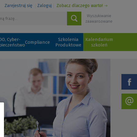
Zarejestruj się
Zaloguj
Zobacz dlaczego warto!
Wyszukiwanie
zaawansowane
O, Cyber-
Szkolenia
Kalendarium
Compliance
pieczeństwo
Produktowe
szkoleń