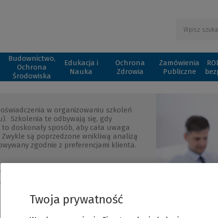
Budownictwo,
Edukacja i
Ochrona
Zamówienia
ROD
Ochrona
Nauka
Zdrowia
Publiczne
bez
Środowiska
 doświadczenia w organizowaniu szkoleń
. Szkolenia te odbywają się, gdy
t to doskonały sposób, aby cała uwaga
i. Zwykle są poprzedzone wnikliwą analizą
towywany zgodnie z preferencjami klienta.
wanych do potrzeb danej organizacji
kcie sesji szkoleniowej konkretnych
Twoja prywatność
organizacji
jczęściej w siedzibie Klienta)