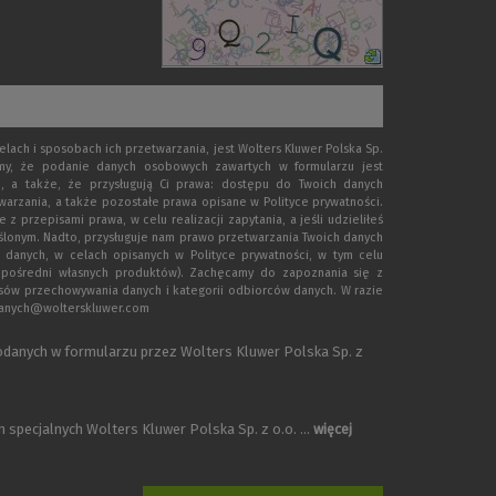
ach i sposobach ich przetwarzania, jest Wolters Kluwer Polska Sp.
emy, że podanie danych osobowych zawartych w formularzu jest
, a także, że przysługują Ci prawa: dostępu do Twoich danych
warzania, a także pozostałe prawa opisane w Polityce prywatności.
rzepisami prawa, w celu realizacji zapytania, a jeśli udzieliłeś
eślonym. Nadto, przysługuje nam prawo przetwarzania Twoich danych
 danych, w celach opisanych w Polityce prywatności, w tym celu
zpośredni własnych produktów). Zachęcamy do zapoznania się z
esów przechowywania danych i kategorii odbiorców danych. W razie
.danych@wolterskluwer.com
danych w formularzu przez Wolters Kluwer Polska Sp. z
specjalnych Wolters Kluwer Polska Sp. z o.o. ...
więcej