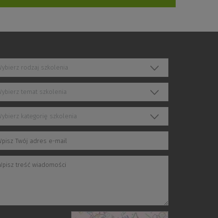
ybierz rodzaj szkolenia
ybierz temat szkolenia
ybierz kategorię szkolenia