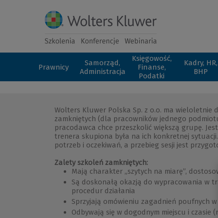
Księgowość,
Samorząd,
Kadry, HR,
Prawnicy
Finanse,
Administracja
BHP
Podatki
Wolters Kluwer Polska Sp. z o.o. ma wieloletnie
zamkniętych (dla pracowników jednego podmiotu)
pracodawca chce przeszkolić większą grupę. Jes
trenera skupiona była na ich konkretnej sytuacj
potrzeb i oczekiwań, a przebieg sesji jest przygo
Zalety szkoleń zamkniętych:
Mają charakter „szytych na miarę”, dostoso
Są doskonałą okazją do wypracowania w tra
procedur działania
Sprzyjają omówieniu zagadnień poufnych w 
Odbywają się w dogodnym miejscu i czasie (na