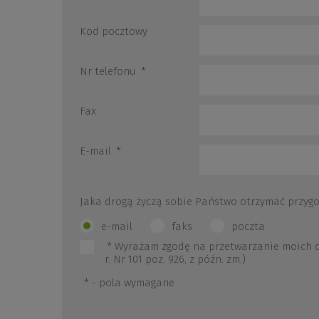
Kod pocztowy
Nr telefonu
*
Fax
E-mail
*
Jaka drogą życzą sobie Państwo otrzymać przyg
e-mail
faks
poczta
*
Wyrażam zgodę na przetwarzanie moich dan
r. Nr 101 poz. 926, z późn. zm.)
*
- pola wymagane