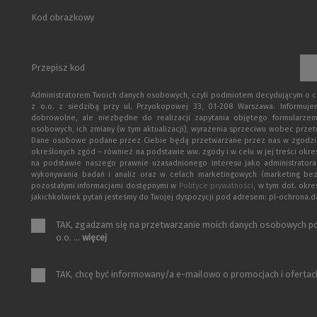
Kod obrazkowy
Przepisz kod
Administratorem Twoich danych osobowych, czyli podmiotem decydującym o cel
z o.o. z siedzibą przy ul. Przyokopowej 33, 01-208 Warszawa. Informuj
dobrowolne, ale niezbędne do realizacji zapytania objętego formularzem
osobowych, ich zmiany (w tym aktualizacji), wyrażenia sprzeciwu wobec przet
Dane osobowe podane przez Ciebie będą przetwarzane przez nas w zgodzie z p
określonych zgód – również na podstawie ww. zgody i w celu w jej treści okr
na podstawie naszego prawnie uzasadnionego interesu jako administratora
wykonywania badań i analiz oraz w celach marketingowych (marketing be
pozostałymi informacjami dostępnymi w
Polityce prywatności
, w tym dot. okr
jakichkolwiek pytań jesteśmy do Twojej dyspozycji pod adresem: pl-ochrona
TAK, zgadzam się na przetwarzanie moich danych osobowych po
o.o. ...
więcej
TAK, chcę być informowany/a e-mailowo o promocjach i ofertach 