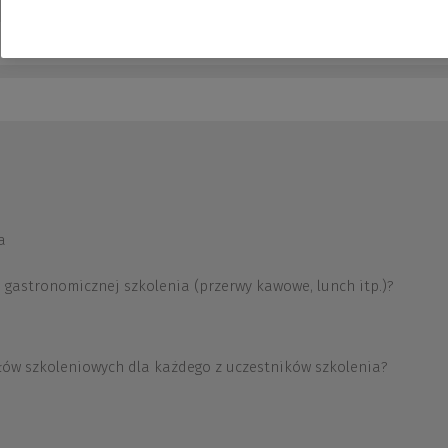
a
 gastronomicznej szkolenia (przerwy kawowe, lunch itp.)?
łów szkoleniowych dla każdego z uczestników szkolenia?