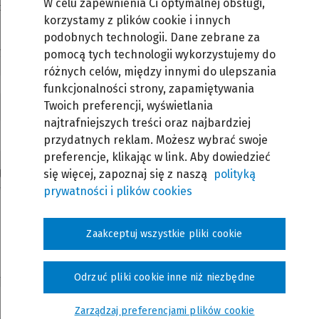
W celu zapewnienia Ci optymalnej obsługi,
tych
korzystamy z plików cookie i innych
podobnych technologii. Dane zebrane za
owników z Państwa organizacji to
y dla Państwa ofertę.
pomocą tych technologii wykorzystujemy do
różnych celów, między innymi do ulepszania
funkcjonalności strony, zapamiętywania
Twoich preferencji, wyświetlania
najtrafniejszych treści oraz najbardziej
przydatnych reklam. Możesz wybrać swoje
preferencje, klikając w link. Aby dowiedzieć
łyby stać się przedmiotem szkolenia
się więcej, zapoznaj się z naszą
polityką
prywatności i plików cookies
Zaakceptuj wszystkie pliki cookie
Odrzuć pliki cookie inne niż niezbędne
Zarządzaj preferencjami plików cookie