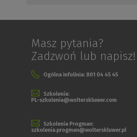
Masz pytania?
Zadzwoń lub napisz!
Ogólna infolinia: 801 04 45 45
Szkolenia:
PL-szkolenia@wolterskluwer.com
Szkolenia Progman:
szkolenia.progman@wolterskluwer.pl