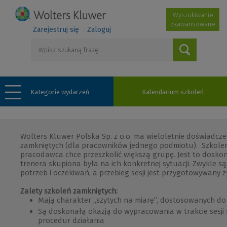
Wyszukiwanie
zaawansowane
Zarejestruj się
Zaloguj
Kategorie wydarzeń
Kalendarium szkoleń
Wolters Kluwer Polska Sp. z o.o. ma wieloletnie doświadcz
zamkniętych (dla pracowników jednego podmiotu). Szkoleni
pracodawca chce przeszkolić większą grupę. Jest to dosko
trenera skupiona była na ich konkretnej sytuacji. Zwykle s
potrzeb i oczekiwań, a przebieg sesji jest przygotowywany z
Zalety szkoleń zamkniętych:
Mają charakter „szytych na miarę”, dostosowanych do 
Są doskonałą okazją do wypracowania w trakcie sesji
procedur działania