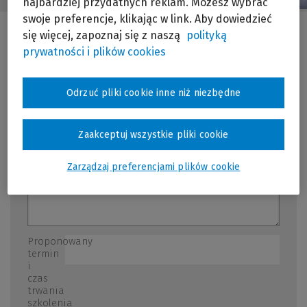
najbardziej przydatnych reklam. Możesz wybrać
swoje preferencje, klikając w link. Aby dowiedzieć
się więcej, zapoznaj się z naszą
polityką
prywatności i plików cookies
Temat
szkolenia
*
Odrzuć pliki cookie inne niż niezbędne
Możliwie szczegółowa lista zagadnień, które
miałyby stać się przedmiotem szkolenia
Zaakceptuj wszystkie pliki cookie
Zarządzaj preferencjami plików cookie
Proponowany
termin
i
czas
trwania
szkolenia