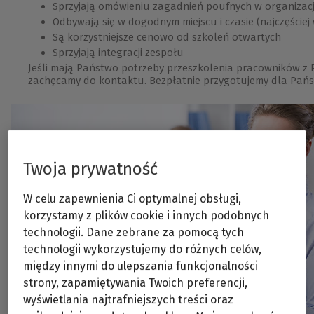
Sprzyjają omówieniu zagadnień poufnych w organizacj
Odbywają się w dogodnym miejscu i czasie (najczęściej w
Są korzystniejsze cenowo od szkoleń otwartych
Sprzyjają integracji zespołu
Jeśli mają Państwo potrzeby przeszkolenia pracowników z 
zachęcamy do kontaktu. Bezpłatnie przygotujemy dla Pańs
Twoja prywatność
W celu zapewnienia Ci optymalnej obsługi,
korzystamy z plików cookie i innych podobnych
technologii. Dane zebrane za pomocą tych
technologii wykorzystujemy do różnych celów,
między innymi do ulepszania funkcjonalności
strony, zapamiętywania Twoich preferencji,
wyświetlania najtrafniejszych treści oraz