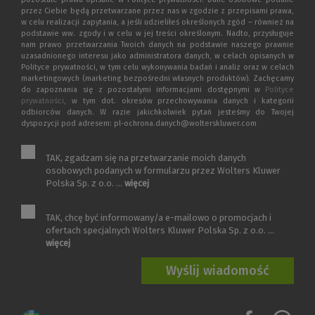
przez Ciebie będą przetwarzane przez nas w zgodzie z przepisami prawa,
w celu realizacji zapytania, a jeśli udzieliłeś określonych zgód – również na
podstawie ww. zgody i w celu w jej treści określonym. Nadto, przysługuje
nam prawo przetwarzania Twoich danych na podstawie naszego prawnie
uzasadnionego interesu jako administratora danych, w celach opisanych w
Polityce prywatności, w tym celu wykonywania badań i analiz oraz w celach
marketingowych (marketing bezpośredni własnych produktów). Zachęcamy
do zapoznania się z pozostałymi informacjami dostępnymi w
Polityce
prywatności
, w tym dot. okresów przechowywania danych i kategorii
odbiorców danych. W razie jakichkolwiek pytań jesteśmy do Twojej
dyspozycji pod adresem: pl-ochrona.danych@wolterskluwer.com
TAK, zgadzam się na przetwarzanie moich danych
osobowych podanych w formularzu przez Wolters Kluwer
Polska Sp. z o.o. ...
więcej
TAK, chcę być informowany/a e-mailowo o promocjach i
ofertach specjalnych Wolters Kluwer Polska Sp. z o.o. ...
więcej