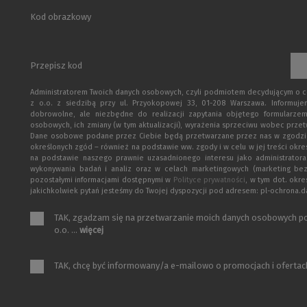
Kod obrazkowy
Przepisz kod
Administratorem Twoich danych osobowych, czyli podmiotem decydującym o cel
z o.o. z siedzibą przy ul. Przyokopowej 33, 01-208 Warszawa. Informuj
dobrowolne, ale niezbędne do realizacji zapytania objętego formularzem
osobowych, ich zmiany (w tym aktualizacji), wyrażenia sprzeciwu wobec przet
Dane osobowe podane przez Ciebie będą przetwarzane przez nas w zgodzie z p
określonych zgód – również na podstawie ww. zgody i w celu w jej treści okr
na podstawie naszego prawnie uzasadnionego interesu jako administratora
wykonywania badań i analiz oraz w celach marketingowych (marketing be
pozostałymi informacjami dostępnymi w
Polityce prywatności
, w tym dot. okr
jakichkolwiek pytań jesteśmy do Twojej dyspozycji pod adresem: pl-ochrona
TAK, zgadzam się na przetwarzanie moich danych osobowych po
o.o. ...
więcej
TAK, chcę być informowany/a e-mailowo o promocjach i ofertach 