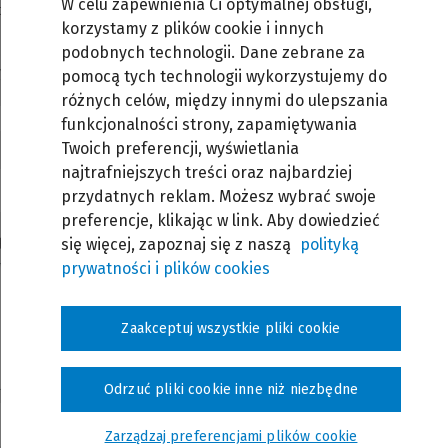
W celu zapewnienia Ci optymalnej obsługi,
tych
korzystamy z plików cookie i innych
podobnych technologii. Dane zebrane za
owników z Państwa organizacji to
y dla Państwa ofertę.
pomocą tych technologii wykorzystujemy do
różnych celów, między innymi do ulepszania
funkcjonalności strony, zapamiętywania
Twoich preferencji, wyświetlania
najtrafniejszych treści oraz najbardziej
przydatnych reklam. Możesz wybrać swoje
preferencje, klikając w link. Aby dowiedzieć
łyby stać się przedmiotem szkolenia
się więcej, zapoznaj się z naszą
polityką
prywatności i plików cookies
Zaakceptuj wszystkie pliki cookie
Odrzuć pliki cookie inne niż niezbędne
Zarządzaj preferencjami plików cookie