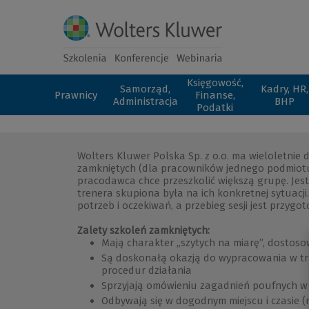
Księgowość,
Samorząd,
Kadry, HR,
Prawnicy
Finanse,
Administracja
BHP
Podatki
Wolters Kluwer Polska Sp. z o.o. ma wieloletnie
zamkniętych (dla pracowników jednego podmiotu)
pracodawca chce przeszkolić większą grupę. Jes
trenera skupiona była na ich konkretnej sytuacj
potrzeb i oczekiwań, a przebieg sesji jest przygo
Zalety szkoleń zamkniętych:
Mają charakter „szytych na miarę”, dostoso
Są doskonałą okazją do wypracowania w tra
procedur działania
Sprzyjają omówieniu zagadnień poufnych w 
Odbywają się w dogodnym miejscu i czasie (na