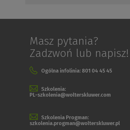
Masz pytania?
Zadzwoń lub napisz!
Ogólna infolinia: 801 04 45 45
Szkolenia:
PL-szkolenia@wolterskluwer.com
Szkolenia Progman:
szkolenia.progman@wolterskluwer.pl