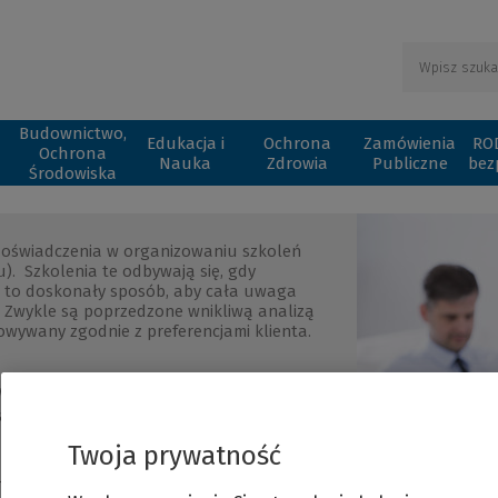
Budownictwo,
Edukacja i
Ochrona
Zamówienia
ROD
Ochrona
Nauka
Zdrowia
Publiczne
bez
Środowiska
 doświadczenia w organizowaniu szkoleń
. Szkolenia te odbywają się, gdy
t to doskonały sposób, aby cała uwaga
i. Zwykle są poprzedzone wnikliwą analizą
towywany zgodnie z preferencjami klienta.
wanych do potrzeb danej organizacji
kcie sesji szkoleniowej konkretnych
Twoja prywatność
organizacji
jczęściej w siedzibie Klienta)