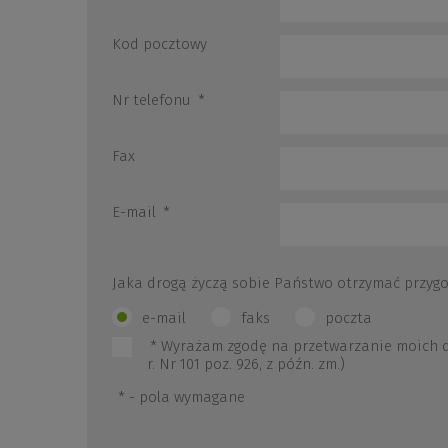
Kod pocztowy
Nr telefonu
*
Fax
E-mail
*
Jaka drogą życzą sobie Państwo otrzymać przyg
e-mail
faks
poczta
*
Wyrażam zgodę na przetwarzanie moich dan
r. Nr 101 poz. 926, z późn. zm.)
*
- pola wymagane