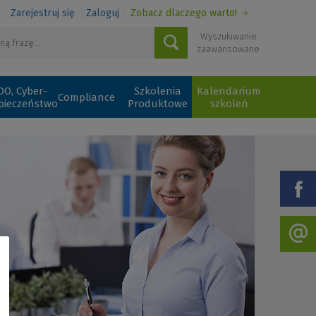
Zarejestruj się
Zaloguj
Zobacz dlaczego warto!
Wyszukiwanie
zaawansowane
O, Cyber-
Szkolenia
Kalendarium
Compliance
pieczeństwo
Produktowe
szkoleń