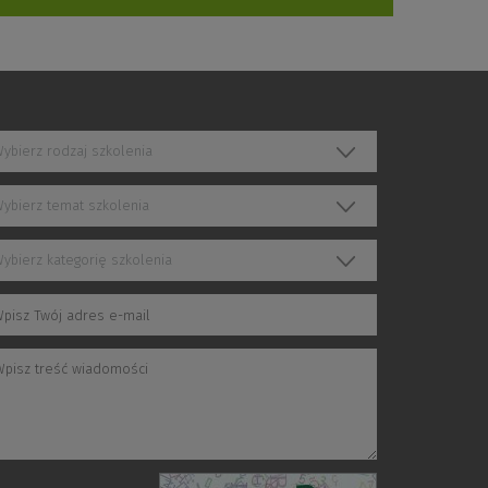
ybierz rodzaj szkolenia
ybierz temat szkolenia
ybierz kategorię szkolenia