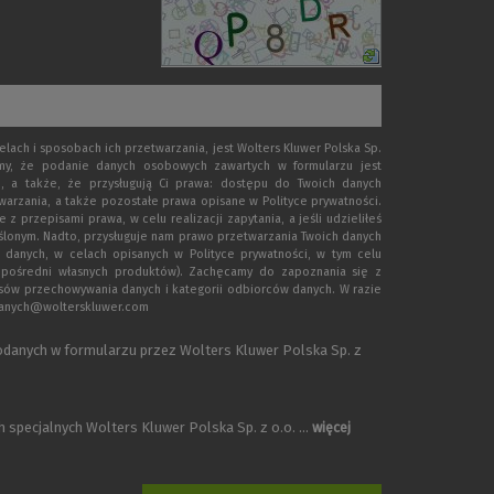
ach i sposobach ich przetwarzania, jest Wolters Kluwer Polska Sp.
emy, że podanie danych osobowych zawartych w formularzu jest
, a także, że przysługują Ci prawa: dostępu do Twoich danych
warzania, a także pozostałe prawa opisane w Polityce prywatności.
rzepisami prawa, w celu realizacji zapytania, a jeśli udzieliłeś
eślonym. Nadto, przysługuje nam prawo przetwarzania Twoich danych
 danych, w celach opisanych w Polityce prywatności, w tym celu
zpośredni własnych produktów). Zachęcamy do zapoznania się z
esów przechowywania danych i kategorii odbiorców danych. W razie
.danych@wolterskluwer.com
danych w formularzu przez Wolters Kluwer Polska Sp. z
specjalnych Wolters Kluwer Polska Sp. z o.o. ...
więcej