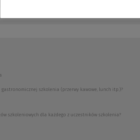
a
 gastronomicznej szkolenia (przerwy kawowe, lunch itp.)?
łów szkoleniowych dla każdego z uczestników szkolenia?