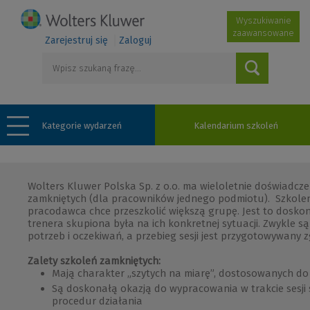
Wyszukiwanie
zaawansowane
Zarejestruj się
Zaloguj
Kategorie wydarzeń
Kalendarium szkoleń
Wolters Kluwer Polska Sp. z o.o. ma wieloletnie doświadcz
zamkniętych (dla pracowników jednego podmiotu). Szkoleni
pracodawca chce przeszkolić większą grupę. Jest to dosko
trenera skupiona była na ich konkretnej sytuacji. Zwykle s
potrzeb i oczekiwań, a przebieg sesji jest przygotowywany z
Zalety szkoleń zamkniętych:
Mają charakter „szytych na miarę”, dostosowanych do 
Są doskonałą okazją do wypracowania w trakcie sesji
procedur działania