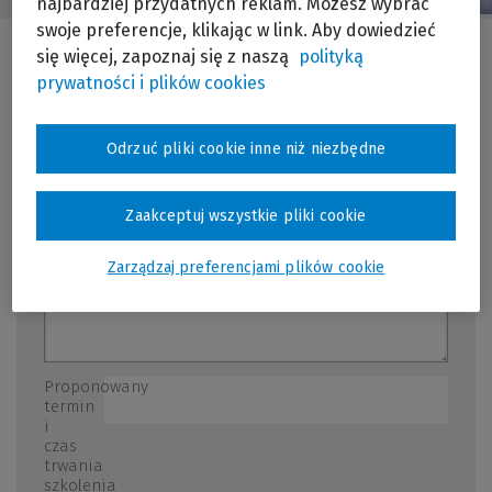
najbardziej przydatnych reklam. Możesz wybrać
swoje preferencje, klikając w link. Aby dowiedzieć
się więcej, zapoznaj się z naszą
polityką
prywatności i plików cookies
Temat
szkolenia
*
Odrzuć pliki cookie inne niż niezbędne
Możliwie szczegółowa lista zagadnień, które
miałyby stać się przedmiotem szkolenia
Zaakceptuj wszystkie pliki cookie
Zarządzaj preferencjami plików cookie
Proponowany
termin
i
czas
trwania
szkolenia