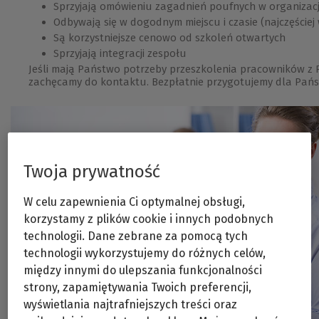
Sprzyjają omówieniu zagadnień poufnych w organizacj
Odbywają się w dogodnym miejscu i czasie (najczęściej w
Są korzystniejsze cenowo od szkoleń otwartych
Sprzyjają integracji zespołu
Jeśli mają Państwo potrzeby przeszkolenia pracowników z 
zachęcamy do kontaktu. Bezpłatnie przygotujemy dla Pańs
Twoja prywatność
W celu zapewnienia Ci optymalnej obsługi,
korzystamy z plików cookie i innych podobnych
technologii. Dane zebrane za pomocą tych
technologii wykorzystujemy do różnych celów,
między innymi do ulepszania funkcjonalności
strony, zapamiętywania Twoich preferencji,
wyświetlania najtrafniejszych treści oraz