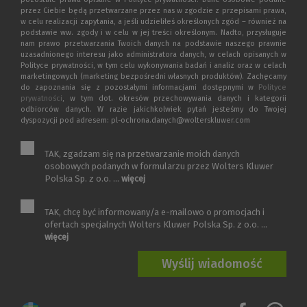
przez Ciebie będą przetwarzane przez nas w zgodzie z przepisami prawa,
w celu realizacji zapytania, a jeśli udzieliłeś określonych zgód – również na
podstawie ww. zgody i w celu w jej treści określonym. Nadto, przysługuje
nam prawo przetwarzania Twoich danych na podstawie naszego prawnie
uzasadnionego interesu jako administratora danych, w celach opisanych w
Polityce prywatności, w tym celu wykonywania badań i analiz oraz w celach
marketingowych (marketing bezpośredni własnych produktów). Zachęcamy
do zapoznania się z pozostałymi informacjami dostępnymi w
Polityce
prywatności
, w tym dot. okresów przechowywania danych i kategorii
odbiorców danych. W razie jakichkolwiek pytań jesteśmy do Twojej
dyspozycji pod adresem: pl-ochrona.danych@wolterskluwer.com
TAK, zgadzam się na przetwarzanie moich danych
osobowych podanych w formularzu przez Wolters Kluwer
Polska Sp. z o.o. ...
więcej
TAK, chcę być informowany/a e-mailowo o promocjach i
ofertach specjalnych Wolters Kluwer Polska Sp. z o.o. ...
więcej