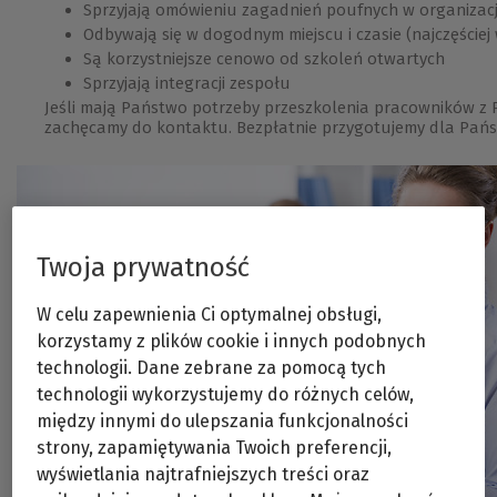
Sprzyjają omówieniu zagadnień poufnych w organizacj
Odbywają się w dogodnym miejscu i czasie (najczęściej w
Są korzystniejsze cenowo od szkoleń otwartych
Sprzyjają integracji zespołu
Jeśli mają Państwo potrzeby przeszkolenia pracowników z 
zachęcamy do kontaktu. Bezpłatnie przygotujemy dla Pańs
Twoja prywatność
W celu zapewnienia Ci optymalnej obsługi,
korzystamy z plików cookie i innych podobnych
technologii. Dane zebrane za pomocą tych
technologii wykorzystujemy do różnych celów,
między innymi do ulepszania funkcjonalności
strony, zapamiętywania Twoich preferencji,
wyświetlania najtrafniejszych treści oraz