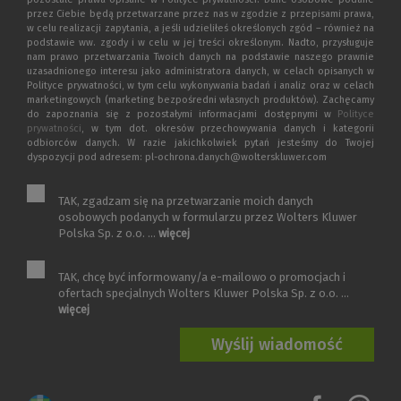
przez Ciebie będą przetwarzane przez nas w zgodzie z przepisami prawa,
w celu realizacji zapytania, a jeśli udzieliłeś określonych zgód – również na
podstawie ww. zgody i w celu w jej treści określonym. Nadto, przysługuje
nam prawo przetwarzania Twoich danych na podstawie naszego prawnie
uzasadnionego interesu jako administratora danych, w celach opisanych w
Polityce prywatności, w tym celu wykonywania badań i analiz oraz w celach
marketingowych (marketing bezpośredni własnych produktów). Zachęcamy
do zapoznania się z pozostałymi informacjami dostępnymi w
Polityce
prywatności
, w tym dot. okresów przechowywania danych i kategorii
odbiorców danych. W razie jakichkolwiek pytań jesteśmy do Twojej
dyspozycji pod adresem: pl-ochrona.danych@wolterskluwer.com
TAK, zgadzam się na przetwarzanie moich danych
osobowych podanych w formularzu przez Wolters Kluwer
Polska Sp. z o.o. ...
więcej
TAK, chcę być informowany/a e-mailowo o promocjach i
ofertach specjalnych Wolters Kluwer Polska Sp. z o.o. ...
więcej