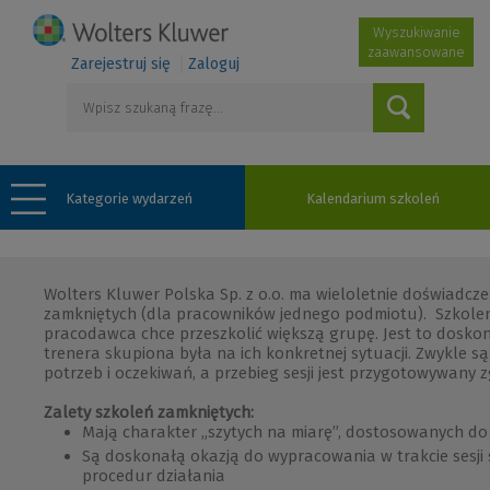
Wyszukiwanie
zaawansowane
Zarejestruj się
Zaloguj
Kategorie wydarzeń
Kalendarium szkoleń
Wolters Kluwer Polska Sp. z o.o. ma wieloletnie doświadcz
zamkniętych (dla pracowników jednego podmiotu). Szkoleni
pracodawca chce przeszkolić większą grupę. Jest to dosko
trenera skupiona była na ich konkretnej sytuacji. Zwykle s
potrzeb i oczekiwań, a przebieg sesji jest przygotowywany z
Zalety szkoleń zamkniętych:
Mają charakter „szytych na miarę”, dostosowanych do 
Są doskonałą okazją do wypracowania w trakcie sesji
procedur działania