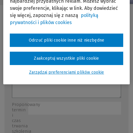
najbardziej przydatnych reklam. Możesz wybrać
swoje preferencje, klikając w link. Aby dowiedzieć
się więcej, zapoznaj się z naszą
polityką
prywatności i plików cookies
Temat
szkolenia
*
Odrzuć pliki cookie inne niż niezbędne
Możliwie szczegółowa lista zagadnień, które
miałyby stać się przedmiotem szkolenia
Zaakceptuj wszystkie pliki cookie
Zarządzaj preferencjami plików cookie
Proponowany
termin
i
czas
trwania
szkolenia