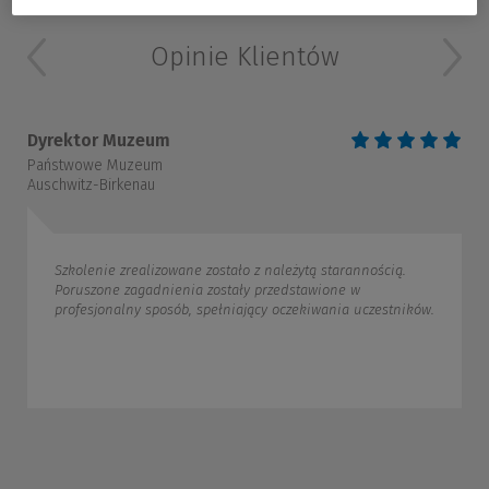
Opinie Klientów
Dyrektor Muzeum
Państwowe Muzeum
Auschwitz-Birkenau
Szkolenie zrealizowane zostało z należytą starannością.
Poruszone zagadnienia zostały przedstawione w
profesjonalny sposób, spełniający oczekiwania uczestników.