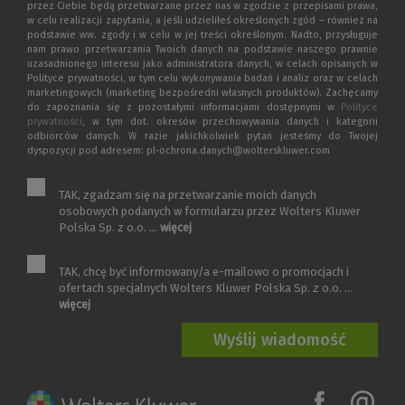
przez Ciebie będą przetwarzane przez nas w zgodzie z przepisami prawa,
w celu realizacji zapytania, a jeśli udzieliłeś określonych zgód – również na
podstawie ww. zgody i w celu w jej treści określonym. Nadto, przysługuje
nam prawo przetwarzania Twoich danych na podstawie naszego prawnie
uzasadnionego interesu jako administratora danych, w celach opisanych w
Polityce prywatności, w tym celu wykonywania badań i analiz oraz w celach
marketingowych (marketing bezpośredni własnych produktów). Zachęcamy
do zapoznania się z pozostałymi informacjami dostępnymi w
Polityce
prywatności
, w tym dot. okresów przechowywania danych i kategorii
odbiorców danych. W razie jakichkolwiek pytań jesteśmy do Twojej
dyspozycji pod adresem: pl-ochrona.danych@wolterskluwer.com
TAK, zgadzam się na przetwarzanie moich danych
osobowych podanych w formularzu przez Wolters Kluwer
Polska Sp. z o.o. ...
więcej
TAK, chcę być informowany/a e-mailowo o promocjach i
ofertach specjalnych Wolters Kluwer Polska Sp. z o.o. ...
więcej