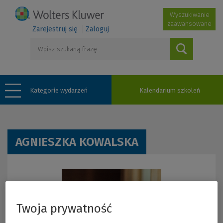
Wyszukiwanie
zaawansowane
Zarejestruj się
Zaloguj
Kategorie wydarzeń
Kalendarium szkoleń
AGNIESZKA KOWALSKA
Twoja prywatność