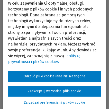
W celu zapewnienia Ci optymalnej obsługi,
korzystamy z plików cookie i innych podobnych
technologii. Dane zebrane za pomocą tych
technologii wykorzystujemy do różnych celów,
między innymi do ulepszania funkcjonalności
strony, zapamiętywania Twoich preferencji,
wyświetlania najtrafniejszych treści oraz
najbardziej przydatnych reklam. Możesz wybrać
Absolwentka Wydziału Nauk Politycznych i Studiów
swoje preferencje, klikając w link. Aby dowiedzieć
Międzynarodowych UW. Od ponad roku pracuje w
się więcej, zapoznaj się z naszą
polityką
Urzędzie Ochrony Konkurencji i Konsumentów, w
którym odpowiada za projekty edukacyjne i kontakt
prywatności i plików cookies
z mediami. Wcześniej zajmowała się promocją i
komunikacją na Wydziale Nauk Politycznych i
Studiów Międzynarodowych na Uniwersytecie
Odrzuć pliki cookie inne niż niezbędne
Warszawskim.
Zaakceptuj wszystkie pliki cookie
Zarządzaj preferencjami plików cookie