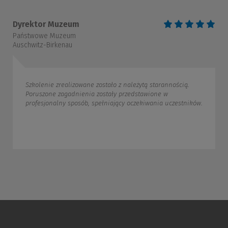
Dyrektor Muzeum
Państwowe Muzeum
Auschwitz-Birkenau
Szkolenie zrealizowane zostało z należytą starannością.
Poruszone zagadnienia zostały przedstawione w
profesjonalny sposób, spełniający oczekiwania uczestników.