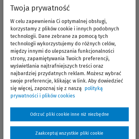
Twoja prywatność
W celu zapewnienia Ci optymalnej obsługi,
korzystamy z plików cookie i innych podobnych
technologii. Dane zebrane za pomocą tych
technologii wykorzystujemy do różnych celów,
między innymi do ulepszania funkcjonalności
Adwokat. Specjalizuje się w doradztwie prawnym i
strony, zapamiętywania Twoich preferencji,
finansowym związanym z zarządzaniem płynnością
wyświetlania najtrafniejszych treści oraz
finansową w sytuacjach nadzwyczajnych, w
najbardziej przydatnych reklam. Możesz wybrać
szczególności z wykorzystaniem instrumentów
prawa upadłościowego i restrukturyzacyjnego.
swoje preferencje, klikając w link. Aby dowiedzieć
Posiada także szerokie doświadczenie w dziedzinie
się więcej, zapoznaj się z naszą
polityką
prawa handlowego.
prywatności i plików cookies
Jego wieloletnie doświadczenie obejmuje w
szczególności doradztwo na rzecz podmiotów
prowadzących działalność gospodarczą (w formie
spółek prawa handlowego oraz indywidualnie),
Odrzuć pliki cookie inne niż niezbędne
syndyków oraz doradców restrukturyzacyjnych. W
swojej dotychczasowej pracy zawodowej doradzał
m.in. dużym przedsiębiorstwom, w tym spółkom
Zaakceptuj wszystkie pliki cookie
giełdowym. Zrealizował projekty obejmujące m.in.