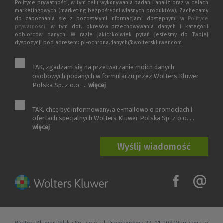
Polityce prywatności, w tym celu wykonywania badań i analiz oraz w celach
marketingowych (marketing bezpośredni własnych produktów). Zachęcamy
do zapoznania się z pozostałymi informacjami dostępnymi w
Polityce
prywatności
, w tym dot. okresów przechowywania danych i kategorii
odbiorców danych. W razie jakichkolwiek pytań jesteśmy do Twojej
dyspozycji pod adresem: pl-ochrona.danych@wolterskluwer.com
TAK, zgadzam się na przetwarzanie moich danych
osobowych podanych w formularzu przez Wolters Kluwer
Polska Sp. z o.o. ...
więcej
TAK, chcę być informowany/a e-mailowo o promocjach i
ofertach specjalnych Wolters Kluwer Polska Sp. z o.o. ...
więcej