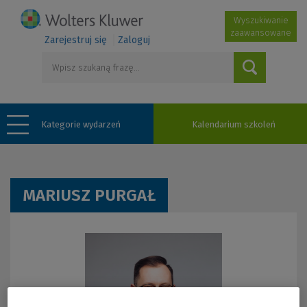
Wyszukiwanie
zaawansowane
Zarejestruj się
Zaloguj
Kategorie wydarzeń
Kalendarium szkoleń
MARIUSZ PURGAŁ