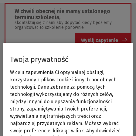
W chwili obecnej nie mamy ustalonego
terminu szkolenia,
skontaktuj się z nami aby dopytać kiedy będziemy
organizować to szkolenie ponownie
Wyślij zapytanie
Twoja prywatność
W celu zapewnienia Ci optymalnej obsługi,
korzystamy z plików cookie i innych podobnych
technologii. Dane zebrane za pomocą tych
Legal Alert to jedyne na rynku rozwiązanie dla
technologii wykorzystujemy do różnych celów,
kancelarii prawnych, dzięki któremu ich klienci
między innymi do ulepszania funkcjonalności
otrzymują wiadomości o zmianach w prawie.
Program składa się z 2 elementów:
strony, zapamiętywania Twoich preferencji,
gotowych merytorycznych treści od
wyświetlania najtrafniejszych treści oraz
ekspertów Wolters Kluwer,
najbardziej przydatnych reklam. Możesz wybrać
łatwej w obsłudze platformy do tworzenia i
wysyłki e-maili.
swoje preferencje, klikając w link. Aby dowiedzieć