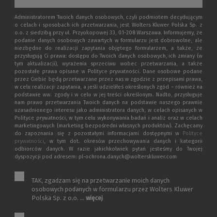
Administratorem Twoich danych osobowych, czyli podmiotem decydującym
o celach i sposobach ich przetwarzania, jest Wolters Kluwer Polska Sp. z
o.o. z siedzibą przy ul. Przyokopowej 33, 01-208 Warszawa. Informujemy, że
podanie danych osobowych zawartych w formularzu jest dobrowolne, ale
niezbędne do realizacji zapytania objętego formularzem, a także, że
przysługują Ci prawa: dostępu do Twoich danych osobowych, ich zmiany (w
tym aktualizacji), wyrażenia sprzeciwu wobec przetwarzania, a także
pozostałe prawa opisane w Polityce prywatności. Dane osobowe podane
przez Ciebie będą przetwarzane przez nas w zgodzie z przepisami prawa,
w celu realizacji zapytania, a jeśli udzieliłeś określonych zgód – również na
podstawie ww. zgody i w celu w jej treści określonym. Nadto, przysługuje
nam prawo przetwarzania Twoich danych na podstawie naszego prawnie
uzasadnionego interesu jako administratora danych, w celach opisanych w
Polityce prywatności, w tym celu wykonywania badań i analiz oraz w celach
marketingowych (marketing bezpośredni własnych produktów). Zachęcamy
do zapoznania się z pozostałymi informacjami dostępnymi w
Polityce
prywatności
, w tym dot. okresów przechowywania danych i kategorii
odbiorców danych. W razie jakichkolwiek pytań jesteśmy do Twojej
dyspozycji pod adresem: pl-ochrona.danych@wolterskluwer.com
TAK, zgadzam się na przetwarzanie moich danych
osobowych podanych w formularzu przez Wolters Kluwer
Polska Sp. z o.o. ...
więcej