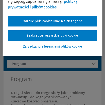
Zapraszamy do udziału w
BEZPŁATNYM
się więcej, zapoznaj się z naszą
polityką
szkoleniu online, podczas którego szczegółowo
prywatności i plików cookies
omówimy każdy etap pracy z programem – od
pierwszego logowania do potwierdzenia odbioru
wysłanych biuletynów. Wyjaśnimy także wszystkie
Więcej
Odrzuć pliki cookie inne niż niezbędne
funkcjonalności pozwalające na efektywne
wykorzystanie Legal Alert w Twojej kancelarii.
Zaakceptuj wszystkie pliki cookie
Szczegóły szkolenia
Zarządzaj preferencjami plików cookie
Program
Program
1. Legal Alert – do czego służy, jakie problemy
rozwiązuje i do kogo jest skierowany?
Kluczowe korzyści programu.