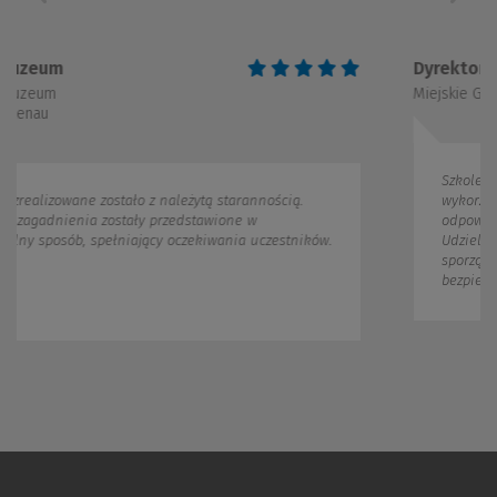
Dyrektor Gimnazujm
Miejskie Gimnazjum w Zielo
Szkolenie przeprowadzon
ostało z należytą starannością.
wykorzystaniem prezenta
zostały przedstawione w
odpowiadała na zadane w
pełniający oczekiwania uczestników.
Udzieliła również prakt
sporządzania dokumentac
bezpieczeństwa informacj