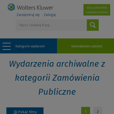
Wyszukiwanie
zaawansowane
Zarejestruj się
Zaloguj
Kategorie wydarzeń
Kalendarium szkoleń
Wydarzenia archiwalne z
kategorii Zamówienia
Publiczne
1
2
Pokaż filtry