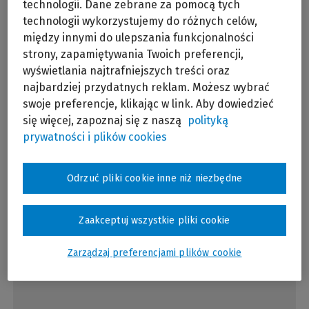
technologii. Dane zebrane za pomocą tych
przetargu lub zapytanie ofertowe w
technologii wykorzystujemy do różnych celów,
postępowaniu o wartości...
między innymi do ulepszania funkcjonalności
strony, zapamiętywania Twoich preferencji,
wyświetlania najtrafniejszych treści oraz
Dowiedz się więcej
najbardziej przydatnych reklam. Możesz wybrać
swoje preferencje, klikając w link. Aby dowiedzieć
się więcej, zapoznaj się z naszą
polityką
Jak skonstruować umowę o zamówienie
prywatności i plików cookies
publiczne?
Odrzuć pliki cookie inne niż niezbędne
Dowiedz się więcej
Zaakceptuj wszystkie pliki cookie
Mediacje w sprawach o roboty budowlane po
Zarządzaj preferencjami plików cookie
nowelizacji KPC