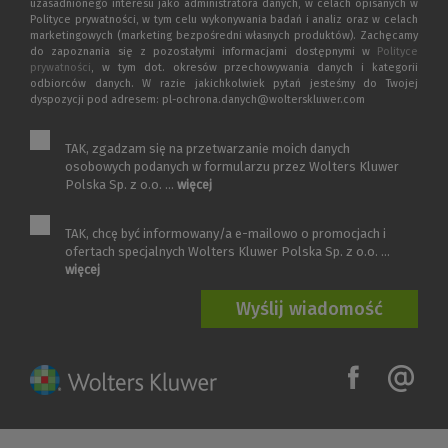
uzasadnionego interesu jako administratora danych, w celach opisanych w
Polityce prywatności, w tym celu wykonywania badań i analiz oraz w celach
marketingowych (marketing bezpośredni własnych produktów). Zachęcamy
do zapoznania się z pozostałymi informacjami dostępnymi w
Polityce
prywatności
, w tym dot. okresów przechowywania danych i kategorii
odbiorców danych. W razie jakichkolwiek pytań jesteśmy do Twojej
dyspozycji pod adresem: pl-ochrona.danych@wolterskluwer.com
TAK, zgadzam się na przetwarzanie moich danych
osobowych podanych w formularzu przez Wolters Kluwer
Polska Sp. z o.o. ...
więcej
TAK, chcę być informowany/a e-mailowo o promocjach i
ofertach specjalnych Wolters Kluwer Polska Sp. z o.o. ...
więcej